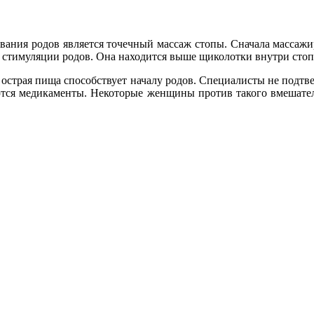
ния родов является точечный массаж стопы. Сначала массажиру
ля стимуляции родов. Она находится выше щиколотки внутри сто
острая пища способствует началу родов. Специалисты не подт
тся медикаменты. Некоторые женщины против такого вмешательс