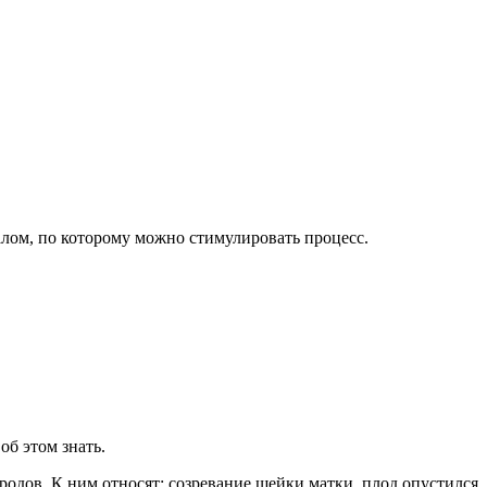
алом, по которому можно стимулировать процесс.
б этом знать.
одов. К ним относят: созревание шейки матки, плод опустился