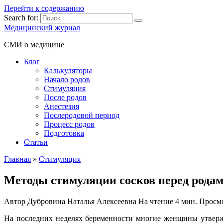
Перейти к содержанию
Search for:
Медицинский журнал
СМИ о медицине
Блог
Калькуляторы
Начало родов
Стимуляция
После родов
Анестезия
Послеродовой период
Процесс родов
Подготовка
Статьи
Главная
»
Стимуляция
Методы стимуляции сосков перед рода
Автор
Дубровина Наталья Алексеевна
На чтение
4 мин.
Просм
На последних неделях беременности многие женщины утвержд