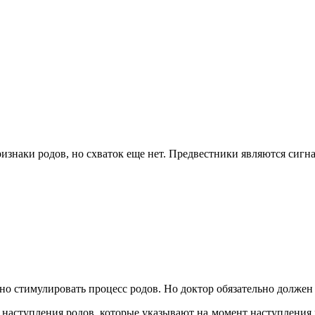
изнаки родов, но схваток еще нет. Предвестники являются сигн
о стимулировать процесс родов. Но доктор обязательно должен о
аступления родов, которые указывают на момент наступления р