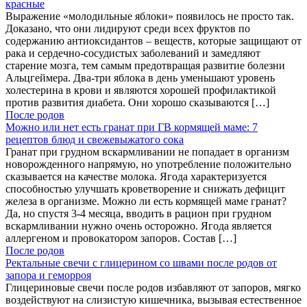
красные
Выражение «молодильные яблоки» появилось не просто так.
Доказано, что они лидируют среди всех фруктов по
содержанию антиоксидантов – веществ, которые защищают от
рака и сердечно-сосудистых заболеваний и замедляют
старение мозга, тем самым предотвращая развитие болезни
Альцгеймера. Два-три яблока в день уменьшают уровень
холестерина в крови и являются хорошей профилактикой
против развития диабета. Они хорошо сказываются […]
После родов
Можно или нет есть гранат при ГВ кормящей маме: 7
рецептов блюд и свежевыжатого сока
Гранат при грудном вскармливании не попадает в организм
новорожденного напрямую, но употребление положительно
сказывается на качестве молока. Ягода характеризуется
способностью улучшать кроветворение и снижать дефицит
железа в организме. Можно ли есть кормящей маме гранат?
Да, но спустя 3-4 месяца, вводить в рацион при грудном
вскармливании нужно очень осторожно. Ягода является
аллергеном и провокатором запоров. Состав […]
После родов
Ректальные свечи с глицерином со швами после родов от
запора и геморроя
Глицериновые свечи после родов избавляют от запоров, мягко
воздействуют на слизистую кишечника, вызывая естественное