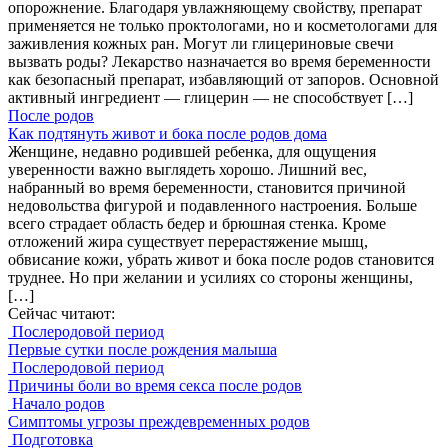
опорожнение. Благодаря увлажняющему свойству, препарат
применяется не только проктологами, но и косметологами для
заживления кожных ран. Могут ли глицериновые свечи
вызвать роды? Лекарство назначается во время беременности
как безопасный препарат, избавляющий от запоров. Основной
активный ингредиент — глицерин — не способствует […]
После родов
Как подтянуть живот и бока после родов дома
Женщине, недавно родившей ребенка, для ощущения
уверенности важно выглядеть хорошо. Лишний вес,
набранный во время беременности, становится причиной
недовольства фигурой и подавленного настроения. Больше
всего страдает область бедер и брюшная стенка. Кроме
отложений жира существует перерастяжение мышц,
обвисание кожи, убрать живот и бока после родов становится
труднее. Но при желании и усилиях со стороны женщины,
[…]
Сейчас читают:
Послеродовой период
Первые сутки после рождения малыша
Послеродовой период
Причины боли во время секса после родов
Начало родов
Симптомы угрозы преждевременных родов
Подготовка