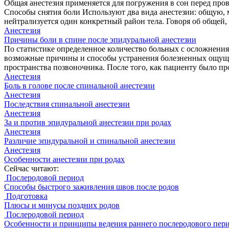
Общая анестезия применяется для погружения в сон перед про
Способы снятия боли Используют два вида анестезии: общую, 
нейтрализуется один конкретный район тела. Говоря об общей,
Анестезия
Причины боли в спине после эпидуральной анестезии
По статистике определенное количество больных с осложнениям
возможные причины и способы устранения болезненных ощущен
пространства позвоночника. После того, как пациенту было пр
Анестезия
Боль в голове после спинальной анестезии
Анестезия
Последствия спинальной анестезии
Анестезия
За и против эпидуральной анестезии при родах
Анестезия
Различие эпидуральной и спинальной анестезии
Анестезия
Особенности анестезии при родах
Сейчас читают:
Послеродовой период
Способы быстрого заживления швов после родов
Подготовка
Плюсы и минусы поздних родов
Послеродовой период
Особенности и принципы ведения раннего послеродового пер