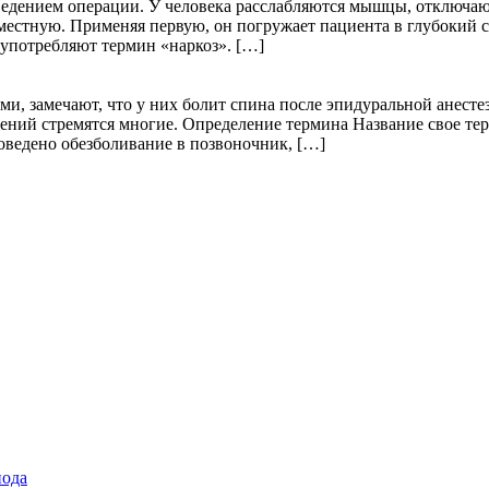
ведением операции. У человека расслабляются мышцы, отключаю
местную. Применяя первую, он погружает пациента в глубокий со
 употребляют термин «наркоз». […]
и, замечают, что у них болит спина после эпидуральной анесте
ий стремятся многие. Определение термина Название свое терм
оведено обезболивание в позвоночник, […]
иода