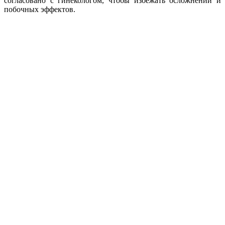
согласовано с гинекологом, чтобы избежать осложнений и
побочных эффектов.