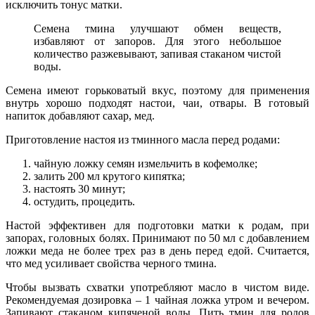
исключить тонус матки.
Семена тмина улучшают обмен веществ,
избавляют от запоров. Для этого небольшое
количество разжевывают, запивая стаканом чистой
воды.
Семена имеют горьковатый вкус, поэтому для применения
внутрь хорошо подходят настои, чаи, отвары. В готовый
напиток добавляют сахар, мед.
Приготовление настоя из тминного масла перед родами:
чайную ложку семян измельчить в кофемолке;
залить 200 мл крутого кипятка;
настоять 30 минут;
остудить, процедить.
Настой эффективен для подготовки матки к родам, при
запорах, головных болях. Принимают по 50 мл с добавлением
ложки меда не более трех раз в день перед едой. Считается,
что мед усиливает свойства черного тмина.
Чтобы вызвать схватки употребляют масло в чистом виде.
Рекомендуемая дозировка – 1 чайная ложка утром и вечером.
Запивают стаканом кипяченой воды. Пить тмин для родов