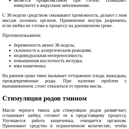
является профилактикой при ОРВИ. Повышает
иммунитет к вирусным заболеваниям.
С 38 недели средством смазывают промежность, делают с ним
массаж половых органов. Применение внутрь разрешено,
если шейка не готова к процессу на доношенном сроке.
Противопоказания:
беременность менее 38 недель;
склонность к аллергическим реакциям;
индивидуальная непереносимость;
повышенная кислотность желудка.
язва кишечника.
На раннем сроке тмин вызывает отторжение плода, выкидыш,
преждевременные роды. При наличии проблем с
вынашиванием, стоит отказаться от приема масла.
Стимуляция родов тмином
Масло черного тмина для стимуляции родов размягчает,
сглаживает шейку, готовит ее к предстоящему процессу.
Улучшается работа кишечника, очищается организм.
Принимают средство в ограниченном количестве, чтобы