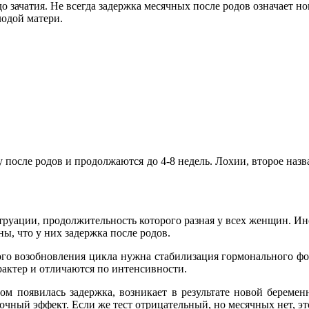
о зачатия. Не всегда задержка месячных после родов означает н
лодой матери.
после родов и продолжаются до 4-8 недель. Лохии, второе назв
струации, продолжительность которого разная у всех женщин. 
ны, что у них задержка после родов.
го возобновления цикла нужна стабилизация гормонального фон
рактер и отличаются по интенсивности.
ом появилась задержка, возникает в результате новой беремен
чный эффект. Если же тест отрицательный, но месячных нет, эт