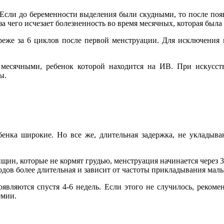
Если до беременности выделения были скудными, то после появ
а чего исчезает болезненность во время месячных, которая была
, реже за 6 циклов после первой менструации. Для исключения
и месячными, ребенок которой находится на ИВ. При искусс
ы.
енка широкие. Но все же, длительная задержка, не укладыва
щин, которые не кормят грудью, менструация начинается через 3 
дов более длительная и зависит от частоты прикладывания малы
являются спустя 4-6 недель. Если этого не случилось, реком
емии.