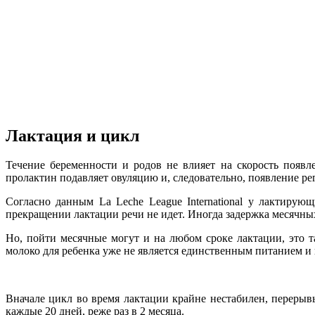
Лактация и цикл
Течение беременности и родов не влияет на скорость появ
пролактин подавляет овуляцию и, следовательно, появление р
Согласно данным La Leche League International у лактирую
прекращении лактации речи не идет. Иногда задержка месячных
Но, пойти месячные могут и на любом сроке лактации, это 
молоко для ребенка уже не является единственным питанием и
Вначале цикл во время лактации крайне нестабилен, перерыв
каждые 20 дней, реже раз в 2 месяца.