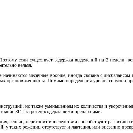
оэтому если существует задержка выделений на 2 недели, возм
ятельно нельзя.
 не начинаются месячные вообще, иногда связана с дисбалансом
овых органов женщины. Помимо определения уровня гормона про
енструаций, но также уменьшением их количества и укорочением
остояние ЗГТ эстрогеносодержащими препаратами.
ия, сепсис, перитонит впоследствии способствуют развитию с
ий, у таких рожениц отсутствует и лактация, или внезапно прек