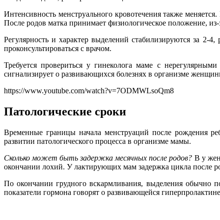
Интенсивность менструального кровотечения также меняется. 
После родов матка принимает физиологическое положение, из-з
Регулярность и характер выделений стабилизируются за 2-4
проконсультироваться с врачом.
Требуется провериться у гинеколога маме с нерегулярным
сигнализирует о развивающихся болезнях в организме женщин
https://www.youtube.com/watch?v=7ODMWLsoQm8
Патологические сроки
Временные границы начала менструаций после рождения реб
развитии патологического процесса в организме мамы.
Сколько может быть задержка месячных после родов?
В у жен
окончании лохий. У лактирующих мам задержка цикла после ро
По окончании грудного вскармливания, выделения обычно по
показатели гормона говорят о развивающейся гиперпролактин