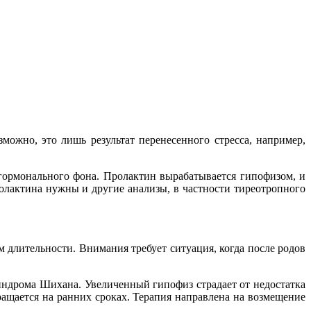
ожно, это лишь результат перенесенного стресса, например,
 гормонального фона. Пролактин вырабатывается гипофизом, и
лактина нужны и другие анализы, в частности тиреотропного
 длительности. Внимания требует ситуация, когда после родов
индрома Шихана. Увеличенный гипофиз страдает от недостатка
ращается на ранних сроках. Терапия направлена на возмещение