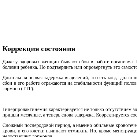
Коррекция состояния
Даже у здоровых женщин бывают сбои в работе организма. П
болезни ребенка. Но подтвердить или опровергнуть это самосто
Длительная первая задержка выделений, то есть когда долго
сбои в его работе отражаются на стабильности функций пол
гормона (ТТГ).
Гиперпролактинемия характеризуется не только отсутствием м
пришли месячные, а теперь снова задержка. Корректируется с
Сложный послеродовой период, а именно обильные кровотечен
крови, и его клетки начинают отмирать. Но, кроме менструац
недостающих гормонов.