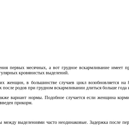
ления первых месячных, а вот грудное вскармливание имеет 
егулярных кровянистых выделений.
щих женщин, в большинстве случаев цикл возобновляется на 
 после родов при грудном вскармливании длиться больше года и
также вариант нормы. Подобное случается если женщина корм
 введен прикорм.
ы между выделениями часто неодинаковые. Задержка после пер