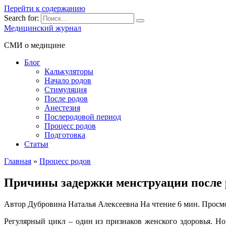
Перейти к содержанию
Search for:
Медицинский журнал
СМИ о медицине
Блог
Калькуляторы
Начало родов
Стимуляция
После родов
Анестезия
Послеродовой период
Процесс родов
Подготовка
Статьи
Главная
»
Процесс родов
Причины задержки менструации после 
Автор
Дубровина Наталья Алексеевна
На чтение
6 мин.
Просм
Регулярный цикл – один из признаков женского здоровья. Но