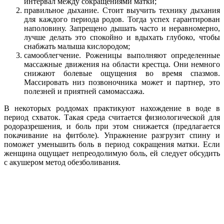
интервал между сокращениями матки;
правильное дыхание. Стоит выучить технику дыхания
для каждого периода родов. Тогда успех гарантирован
наполовину. Запрещено дышать часто и неравномерно,
лучше делать это спокойно и вдыхать глубоко, чтобы
снабжать малыша кислородом;
самооблегчение. Роженицы выполняют определенные
массажные движения на области крестца. Они немного
снижают болевые ощущения во время спазмов.
Массировать низ позвоночника может и партнер, это
полезней и приятней самомассажа.
В некоторых роддомах практикуют нахождение в воде в
период схваток. Такая среда считается физиологической для
родоразрешения, и боль при этом снижается (предлагается
покачивание на фитболе). Упражнение разгрузит спину и
поможет уменьшить боль в период сокращения матки. Если
женщина ощущает непреодолимую боль, ей следует обсудить
с акушером метод обезболивания.