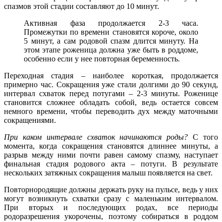
спазмов этой стадии составляют до 10 минут.
Активная фаза продолжается 2-3 часа.
Промежутки по времени становятся короче, около
5 минут, а сам родовой спазм длится минуту. На
этом этапе роженица должна уже быть в роддоме,
особенно если у нее повторная беременность.
Переходная стадия – наиболее короткая, продолжается
примерно час. Сокращения уже стали долгими до 90 секунд,
интервал схваток перед потугами – 2-3 минуты. Роженице
становится сложнее обладать собой, ведь остается совсем
немного времени, чтобы переводить дух между маточными
сокращениями.
При каком интервале схваток начинаются роды?
С того
момента, когда сокращения становятся длиннее минуты, а
разрыв между ними почти равен самому спазму, наступает
финальная стадия родового акта – потуги. В результате
нескольких затяжных сокращения малыш появляется на свет.
Повторнородящие должны держать руку на пульсе, ведь у них
могут возникнуть схватки сразу с маленьким интервалом.
При вторых и последующих родах, все периоды
родоразрешения укорочены, поэтому собираться в роддом