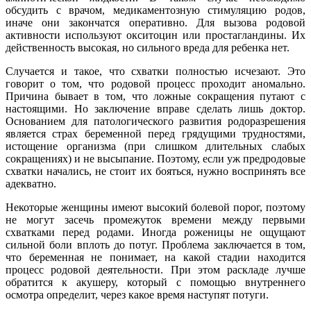
обсудить с врачом, медикаментозную стимуляцию родов,
иначе они закончатся оперативно. Для вызова родовой
активности используют окситоцин или простагландины. Их
действенность высокая, но сильного вреда для ребенка нет.
Случается и такое, что схватки полностью исчезают. Это
говорит о том, что родовой процесс проходит аномально.
Причина бывает в том, что ложные сокращения путают с
настоящими. Но заключение вправе сделать лишь доктор.
Основанием для патологического развития родоразрешения
является страх беременной перед грядущими трудностями,
истощение организма (при слишком длительных слабых
сокращениях) и не высыпание. Поэтому, если уж предродовые
схватки начались, не стоит их бояться, нужно воспринять все
адекватно.
Некоторые женщины имеют высокий болевой порог, поэтому
не могут засечь промежуток времени между первыми
схватками перед родами. Иногда роженицы не ощущают
сильной боли вплоть до потуг. Проблема заключается в том,
что беременная не понимает, на какой стадии находится
процесс родовой деятельности. При этом раскладе лучше
обратится к акушеру, который с помощью внутреннего
осмотра определит, через какое время наступят потуги.