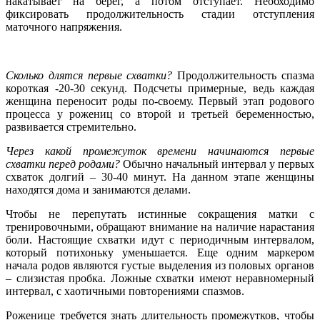
накатывает на берег, а потом отступает. Необходимо
фиксировать продолжительность стадии отступления
маточного напряжения.
Сколько длятся первые схватки?
Продолжительность спазма
короткая -20-30 секунд. Подсчеты примерные, ведь каждая
женщина переносит роды по-своему. Первый этап родового
процесса у рожениц со второй и третьей беременностью,
развивается стремительно.
Через какой промежуток времени начинаются первые
схватки перед родами?
Обычно начальный интервал у первых
схваток долгий – 30-40 минут. На данном этапе женщины
находятся дома и занимаются делами.
Чтобы не перепутать истинные сокращения матки с
тренировочными, обращают внимание на наличие нарастания
боли. Настоящие схватки идут с периодичным интервалом,
который потихоньку уменьшается. Еще одним маркером
начала родов являются густые выделения из половых органов
– слизистая пробка. Ложные схватки имеют неравномерный
интервал, с хаотичными повторениями спазмов.
Роженице требуется знать длительность промежутков, чтобы