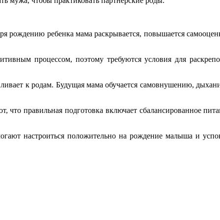
ать мужа, чтобы практиковать партнерские роды.
я рождению ребенка мама раскрывается, повышается самооценка
уитивным процессом, поэтому требуются условия для раскрепо
авливает к родам. Будущая мама обучается самовнушению, дыхан
, что правильная подготовка включает сбалансированное питан
могают настроиться положительно на рождение малыша и успо