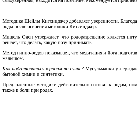
самоуверенная, находится на позитиве. Рекомендуется привлек
Методика Шейлы Китсинджер добавляет уверенности. Благодар
роды после освоения методики Китсинджер.
Мишель Оден утверждает, что родоразрешение является инт
решает, что делать, какую позу принимать.
Метод гипно-родов показывает, что медитация и йога подгот
малышом.
Как подготовиться к родам по сунне?
Мусульманки утверждают
бытовой химии и синтетики.
Предложенные методики действительно готовят к родам, по
также к боли при родах.