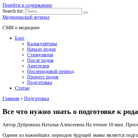
Перейти к содержанию
Search for:
Медицинский журнал
СМИ о медицине
Блог
Калькуляторы
Начало родов
Стимуляция
После родов
Анестезия
Послеродовой период
Процесс родов
Подготовка
Статьи
Главная
»
Подготовка
Все что нужно знать о подготовке к род
Автор
Дубровина Наталья Алексеевна
На чтение
10 мин.
Прос
Одним из важнейших периодов будущей мамы является подгот