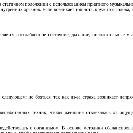
в статичном положении с использованием приятного музыкально
тренних органов. Если возникает тошнота, кружится голова, н
вляется расслабленное состояние, дыхание, положительные м
в следующем: не бояться, так как из-за страха возникает нап
выработанных техник, чтобы женщина отвлекалась от ощуще
одействовать с организмом. В основе методики сбалансирова