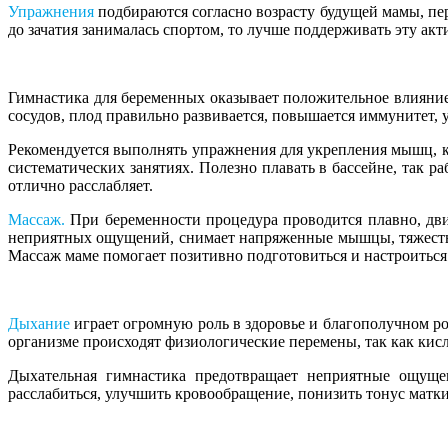
Упражнения
подбираются согласно возрасту будущей мамы, пе
до зачатия занималась спортом, то лучше поддерживать эту акт
Гимнастика для беременных оказывает положительное влияние 
сосудов, плод правильно развивается, повышается иммунитет,
Рекомендуется выполнять упражнения для укрепления мышц, к
систематических занятиях. Полезно плавать в бассейне, так 
отлично расслабляет.
Массаж.
При беременности процедура проводится плавно, дви
неприятных ощущений, снимает напряженные мышцы, тяжесть в 
Массаж маме помогает позитивно подготовиться и настроиться
Дыхание
играет огромную роль в здоровье и благополучном 
организме происходят физиологические перемены, так как кис
Дыхательная гимнастика предотвращает неприятные ощущен
расслабиться, улучшить кровообращение, понизить тонус матк