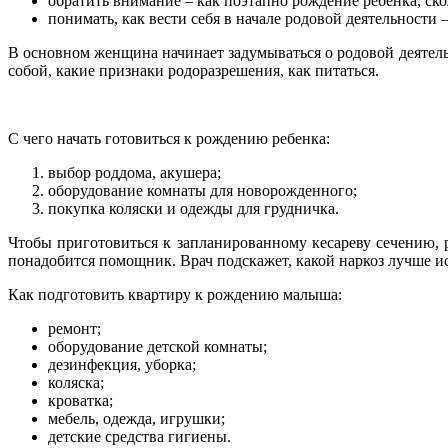
обратить внимание – как поэтапно рождение ребенка, ско
понимать, как вести себя в начале родовой деятельности 
В основном женщина начинает задумываться о родовой деятельн
собой, какие признаки родоразрешения, как питаться.
С чего начать готовиться к рождению ребенка:
выбор роддома, акушера;
оборудование комнаты для новорожденного;
покупка коляски и одежды для грудничка.
Чтобы приготовиться к запланированному кесареву сечению, р
понадобится помощник. Врач подскажет, какой наркоз лучше ис
Как подготовить квартиру к рождению малыша:
ремонт;
оборудование детской комнаты;
дезинфекция, уборка;
коляска;
кроватка;
мебель, одежда, игрушки;
детские средства гигиены.