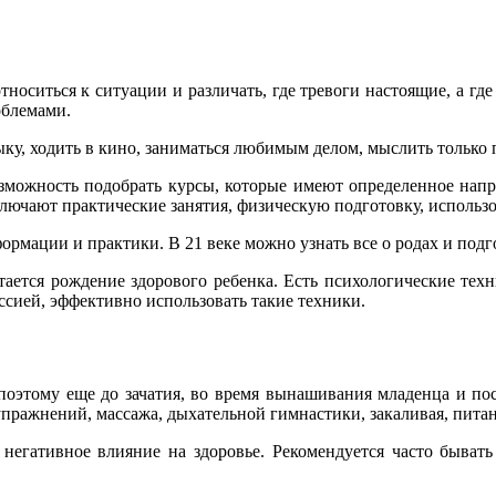
носиться к ситуации и различать, где тревоги настоящие, а гд
облемами.
ыку, ходить в кино, заниматься любимым делом, мыслить только 
озможность подобрать курсы, которые имеют определенное нап
ключают практические занятия, физическую подготовку, использ
рмации и практики. В 21 веке можно узнать все о родах и подг
ется рождение здорового ребенка. Есть психологические техн
ссией, эффективно использовать такие техники.
поэтому еще до зачатия, во время вынашивания младенца и пос
упражнений, массажа, дыхательной гимнастики, закаливая, питан
 негативное влияние на здоровье. Рекомендуется часто бывать