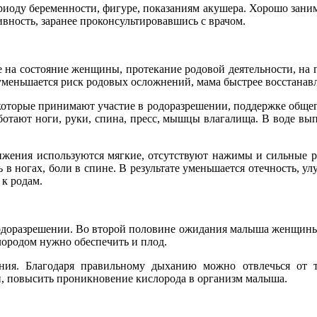
риоду беременности, фигуре, показаниям акушера. Хорошо зани
ивность, заранее проконсультировавшись с врачом.
на состояние женщины, протекание родовой деятельности, на по
 уменьшается риск родовых осложнений, мама быстрее восстанавл
оторые принимают участие в родоразрешении, поддержке общего
работают ноги, руки, спина, пресс, мышцы влагалища. В воде вы
жения используются мягкие, отсутствуют нажимы и сильные ра
ногах, боли в спине. В результате уменьшается отечность, ул
 к родам.
родоразрешении. Во второй половине ожидания малыша женщины 
лородом нужно обеспечить и плод.
ия. Благодаря правильному дыханию можно отвлечься от т
и, повысить проникновение кислорода в организм малыша.