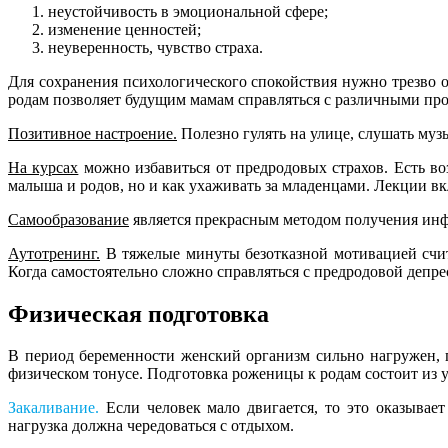
неустойчивость в эмоциональной сфере;
изменение ценностей;
неуверенность, чувство страха.
Для сохранения психологического спокойствия нужно трезво от
родам позволяет будущим мамам справляться с различными пр
Позитивное настроение.
Полезно гулять на улице, слушать муз
На курсах
можно избавиться от предродовых страхов. Есть в
малыша и родов, но и как ухаживать за младенцами. Лекции в
Самообразование
является прекрасным методом получения инфо
Аутотренинг.
В тяжелые минуты безотказной мотивацией счита
Когда самостоятельно сложно справляться с предродовой депре
Физическая подготовка
В период беременности женский организм сильно нагружен, 
физическом тонусе. Подготовка роженицы к родам состоит из 
Закаливание.
Если человек мало двигается, то это оказывает
нагрузка должна чередоваться с отдыхом.