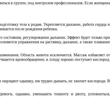
маться в группе, под контролем профессионалов. Если женщина
дготовку тела к родам. Укрепляется дыхание, работа сердца и
ивается после рождения ребенка.
 состояния, регулировании дыхания. Эффект будет только при
полняются упражнения на растяжку, дыхание, а также плавание
зминания. Область живота исключается. Массаж избавляет от
учшается кровообращение, к плоду хорошо поступает кислород.
ощущают одышку, им трудно дышать, не хватает кислорода. В
ревоги, одышки, уменьшить тошноту и рвоту, успокоиться,