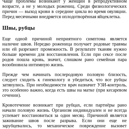
Чаще проблемы возникают у женщин в репродуктивном
возрасте, а не у молодых рожениц. Среди физиологических
причин — выход крови в середине цикла во время овуляции.
Перед месячными внедряется оплодотворённая яйцеклетка.
Швы, рубцы
Еще одной причиной неприятного симптома является
наличие швов. Нередко роженица получает родовые травмы
или ей разрезают промежность. В результате тканям нужно
больше времени для восстановления. Если при сексе после
родов пошла кровь, значит, слишком рано семейная пара
возобновила интимную жизнь.
Прежде чем начинать послеродовую половую близость,
следует сходить к гинекологу и убедиться, что все рубцы
затянулись. При необходимости врач назначит УЗИ-контроль,
это особенно важно, когда есть швы на матке (при кесаревом
сечении).
Кровотечение возникает при рубцах, если партнёры рано
начали половую жизнь. Организм индивидуален и не всегда
успевает восстановиться за один месяц. Причиной является
заживание швов после разрыва. Если они еще не
зарубцевались, то механическое повреждение вызовет