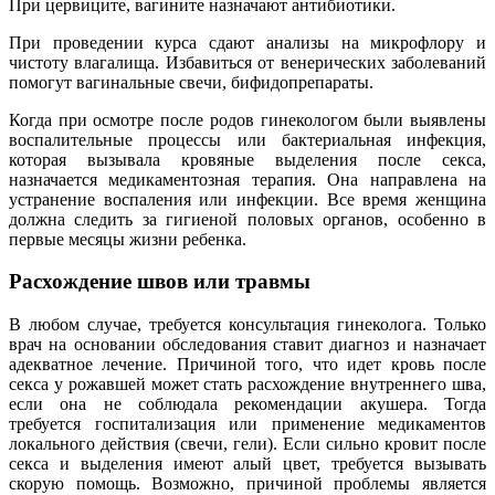
При цервиците, вагините назначают антибиотики.
При проведении курса сдают анализы на микрофлору и
чистоту влагалища. Избавиться от венерических заболеваний
помогут вагинальные свечи, бифидопрепараты.
Когда при осмотре после родов гинекологом были выявлены
воспалительные процессы или бактериальная инфекция,
которая вызывала кровяные выделения после секса,
назначается медикаментозная терапия. Она направлена на
устранение воспаления или инфекции. Все время женщина
должна следить за гигиеной половых органов, особенно в
первые месяцы жизни ребенка.
Расхождение швов или травмы
В любом случае, требуется консультация гинеколога. Только
врач на основании обследования ставит диагноз и назначает
адекватное лечение. Причиной того, что идет кровь после
секса у рожавшей может стать расхождение внутреннего шва,
если она не соблюдала рекомендации акушера. Тогда
требуется госпитализация или применение медикаментов
локального действия (свечи, гели). Если сильно кровит после
секса и выделения имеют алый цвет, требуется вызывать
скорую помощь. Возможно, причиной проблемы является