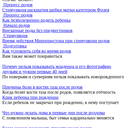
Процесс родов
Стимуляция раскрытия шейки матки катетером Фолея
Процесс родов
Как безболезненно родить ребенка
Начало родов
Внезапные роды без предвестников
Стимуляция
Время действия Миропристона при стимуляции родов
Подготовка
Как успокоить себя во время родов
Вам также может понравиться
Почему нельзя показывать младенца и его фотографию
друзьям и чужим первые 40 дней
По поверьям и суевериям нельзя показывать новорожденного
Причины боли в костях таза после родов
Когда болят кости таза после родов, появляется отёчность
Крик ребенка при рождении
Если ребенок не закричал при рождении, к нему поступает
Что нужно делать дома в первые дни после роддома
С появлением малыша, быт семьи кардинально меняется