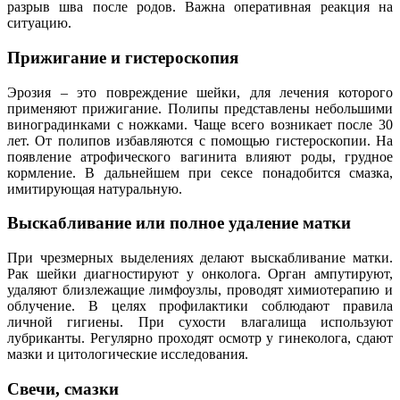
разрыв шва после родов. Важна оперативная реакция на
ситуацию.
Прижигание и гистероскопия
Эрозия – это повреждение шейки, для лечения которого
применяют прижигание. Полипы представлены небольшими
виноградинками с ножками. Чаще всего возникает после 30
лет. От полипов избавляются с помощью гистероскопии. На
появление атрофического вагинита влияют роды, грудное
кормление. В дальнейшем при сексе понадобится смазка,
имитирующая натуральную.
Выскабливание или полное удаление матки
При чрезмерных выделениях делают выскабливание матки.
Рак шейки диагностируют у онколога. Орган ампутируют,
удаляют близлежащие лимфоузлы, проводят химиотерапию и
облучение. В целях профилактики соблюдают правила
личной гигиены. При сухости влагалища используют
лубриканты. Регулярно проходят осмотр у гинеколога, сдают
мазки и цитологические исследования.
Свечи, смазки