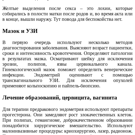
Желтые выделения после секса – это лохии, которые
собирались в полости матки после родов и, во время акта или
в конце, вышли наружу. Тут повода для беспокойства нет.
Мазок и УЗИ
В первую очередь используют несколько методов
диагностирования заболевания. Выясняют возраст пациентки,
сроки и интенсивность кровотечения. Определяют патологии
в результатах мазка. Осматривают шейку для исключения
эрозии, полипов, язвы цервикального канала.
Гинекологический мазок поможет определить венерические
инфекции. Эндометрий оценивают с помощью
трансвагинального УЗИ. Для исключения опухолей
применяют кольпоскопию и пайпель-биопсию.
Лечение образований, цервицита, вагинита
Для терапии предракового эндометрия используют препараты
прогестерона. Они замедляют рост злокачественных клеток.
При полипах, гемангиоме, доброкачественном образовании
понадобится хирургическое вмешательство. Используют
малоинвазивные процедуры: криохирургию, лазер, радионож.