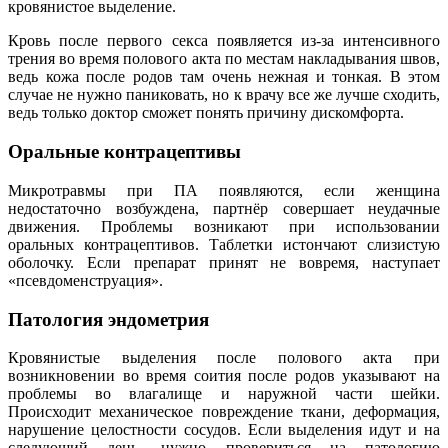
кровянистое выделение.
Кровь после первого секса появляется из-за интенсивного
трения во время полового акта по местам накладывания швов,
ведь кожа после родов там очень нежная и тонкая. В этом
случае не нужно паниковать, но к врачу все же лучше сходить,
ведь только доктор сможет понять причину дискомфорта.
Оральные контрацептивы
Микротравмы при ПА появляются, если женщина
недостаточно возбуждена, партнёр совершает неудачные
движения. Проблемы возникают при использовании
оральных контрацептивов. Таблетки истончают слизистую
оболочку. Если препарат принят не вовремя, наступает
«псевдоменструация».
Патология эндометрия
Кровянистые выделения после полового акта при
возникновении во время соития после родов указывают на
проблемы во влагалище и наружной части шейки.
Происходит механическое повреждение ткани, деформация,
нарушение целостности сосудов. Если выделения идут и на
следующий день, нужно провериться на патологию