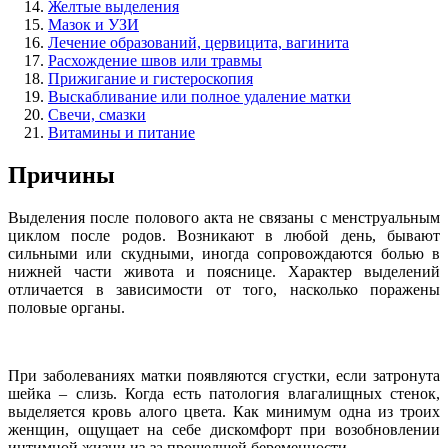
Желтые выделения
Мазок и УЗИ
Лечение образований, цервицита, вагинита
Расхождение швов или травмы
Прижигание и гистероскопия
Выскабливание или полное удаление матки
Свечи, смазки
Витамины и питание
Причины
Выделения после полового акта не связаны с менструальным
циклом после родов. Возникают в любой день, бывают
сильными или скудными, иногда сопровождаются болью в
нижней части живота и пояснице. Характер выделений
отличается в зависимости от того, насколько поражены
половые органы.
При заболеваниях матки появляются сгустки, если затронута
шейка – слизь. Когда есть патология влагалищных стенок,
выделяется кровь алого цвета. Как минимум одна из троих
женщин, ощущает на себе дискомфорт при возобновлении
интимной жизни из-за прошедшей беременности.