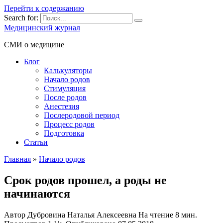
Перейти к содержанию
Search for:
Медицинский журнал
СМИ о медицине
Блог
Калькуляторы
Начало родов
Стимуляция
После родов
Анестезия
Послеродовой период
Процесс родов
Подготовка
Статьи
Главная
»
Начало родов
Срок родов прошел, а роды не
начинаются
Автор
Дубровина Наталья Алексеевна
На чтение
8 мин.