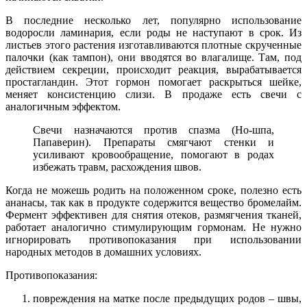
В последние несколько лет, популярно использование
водоросли ламинария, если роды не наступают в срок. Из
листьев этого растения изготавливаются плотные скрученные
палочки (как тампон), они вводятся во влагалище. Там, под
действием секреции, происходит реакция, вырабатывается
простагландин. Этот гормон помогает раскрыться шейке,
меняет консистенцию слизи. В продаже есть свечи с
аналогичным эффектом.
Свечи назначаются против спазма (Но-шпа,
Папаверин). Препараты смягчают стенки и
усиливают кровообращение, помогают в родах
избежать травм, расхождения швов.
Когда не можешь родить на положенном сроке, полезно есть
ананасы, так как в продукте содержится вещество бромелайм.
Фермент эффективен для снятия отеков, размягчения тканей,
работает аналогично стимулирующим гормонам. Не нужно
игнорировать противопоказания при использовании
народных методов в домашних условиях.
Противопоказания:
повреждения на матке после предыдущих родов – швы,