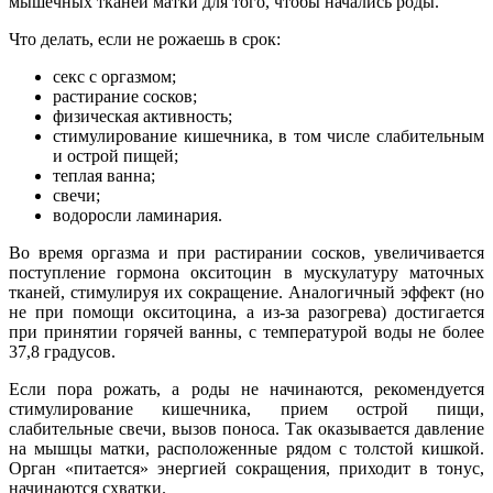
мышечных тканей матки для того, чтобы начались роды.
Что делать, если не рожаешь в срок:
секс с оргазмом;
растирание сосков;
физическая активность;
стимулирование кишечника, в том числе слабительным
и острой пищей;
теплая ванна;
свечи;
водоросли ламинария.
Во время оргазма и при растирании сосков, увеличивается
поступление гормона окситоцин в мускулатуру маточных
тканей, стимулируя их сокращение. Аналогичный эффект (но
не при помощи окситоцина, а из-за разогрева) достигается
при принятии горячей ванны, с температурой воды не более
37,8 градусов.
Если пора рожать, а роды не начинаются, рекомендуется
стимулирование кишечника, прием острой пищи,
слабительные свечи, вызов поноса. Так оказывается давление
на мышцы матки, расположенные рядом с толстой кишкой.
Орган «питается» энергией сокращения, приходит в тонус,
начинаются схватки.