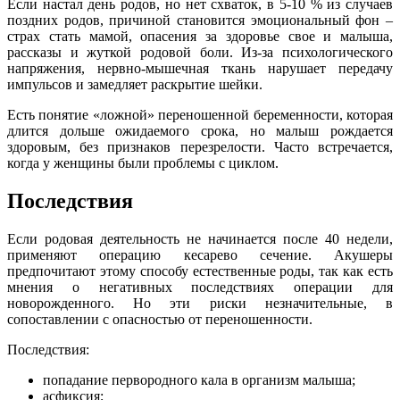
Если настал день родов, но нет схваток, в 5-10 % из случаев
поздних родов, причиной становится эмоциональный фон –
страх стать мамой, опасения за здоровье свое и малыша,
рассказы и жуткой родовой боли. Из-за психологического
напряжения, нервно-мышечная ткань нарушает передачу
импульсов и замедляет раскрытие шейки.
Есть понятие «ложной» переношенной беременности, которая
длится дольше ожидаемого срока, но малыш рождается
здоровым, без признаков перезрелости. Часто встречается,
когда у женщины были проблемы с циклом.
Последствия
Если родовая деятельность не начинается после 40 недели,
применяют операцию кесарево сечение. Акушеры
предпочитают этому способу естественные роды, так как есть
мнения о негативных последствиях операции для
новорожденного. Но эти риски незначительные, в
сопоставлении с опасностью от переношенности.
Последствия:
попадание первородного кала в организм малыша;
асфиксия;