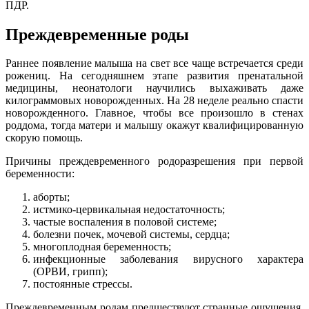
ПДР.
Преждевременные роды
Раннее появление малыша на свет все чаще встречается среди
рожениц. На сегодняшнем этапе развития пренатальной
медицины, неонатологи научились выхаживать даже
килограммовых новорожденных. На 28 неделе реально спасти
новорожденного. Главное, чтобы все произошло в стенах
роддома, тогда матери и малышу окажут квалифицированную
скорую помощь.
Причины преждевременного родоразрешения при первой
беременности:
аборты;
истмико-цервикальная недостаточность;
частые воспаления в половой системе;
болезни почек, мочевой системы, сердца;
многоплодная беременность;
инфекционные заболевания вирусного характера
(ОРВИ, грипп);
постоянные стрессы.
Преждевременным родам предшествуют странные ощущения.