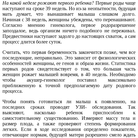
На какой неделе рожают первого ребенка?
Первые роды чаще
наступают на сроке 39 недель. Но из-за неопытности, будущая
мать думает, что вынашивает малыша слишком долго.
Начиная с 38 недель, женщины убеждены, что перенашивают.
Согласно мнению гинеколога, первое родоразрешение
запоздалое, ведь организм ничего подобного не переживал.
Предвестники наступают задолго до настоящих схваток, а сам
процесс длится более суток.
Считать, что первая беременность закончится позже, чем все
последующие, неправильно. Это зависит от физиологических
особенностей женщины, ее генов и образа жизни. Статистика
первых родов свидетельствует о том, что большая часть
женщин рожает малышей вовремя, в 40 недель. Необходимо
чтобы акушер-гинеколог поставил максимально
приближенную к точной предполагаемую дату родового
процесса.
Чтобы понять готовиться ли малыш к появлению, на
последних сроках проводят УЗИ- обследования. Так
выясняют, насколько ребенок приспособлен к
самостоятельному существованию. Измеряют массу тела и
размер плода, а также проверяют степень формирования
легких. Если в ходе исследования определено показатели,
отвечающие нормам, будущей матери разрешено смело ждать