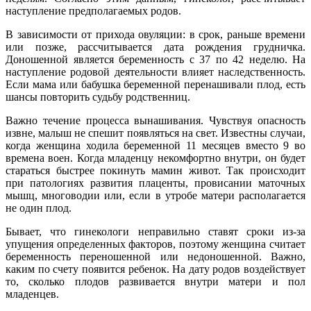
наступление предполагаемых родов.
В зависимости от прихода овуляции: в срок, раньше времени
или позже, рассчитывается дата рождения грудничка.
Доношенной является беременность с 37 по 42 неделю. На
наступление родовой деятельности влияет наследственность.
Если мама или бабушка беременной перенашивали плод, есть
шансы повторить судьбу родственниц.
Важно течение процесса вынашивания. Чувствуя опасность
извне, малыш не спешит появляться на свет. Известны случаи,
когда женщина ходила беременной 11 месяцев вместо 9 во
времена воен. Когда младенцу некомфортно внутри, он будет
стараться быстрее покинуть мамин живот. Так происходит
при патологиях развития плаценты, провисании маточных
мышц, многоводии или, если в утробе матери располагается
не один плод.
Бывает, что гинекологи неправильно ставят сроки из-за
упущения определенных факторов, поэтому женщина считает
беременность переношенной или недоношенной. Важно,
каким по счету появится ребенок. На дату родов воздействует
то, сколько плодов развивается внутри матери и пол
младенцев.