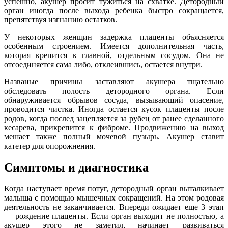
успешно, акушер просит тужиться на схватке. Детородный
орган иногда после выхода ребенка быстро сокращается,
препятствуя изгнанию остатков.
У некоторых женщин задержка плаценты объясняется
особенным строением. Имеется дополнительная часть,
которая крепится к главной, отдельным сосудом. Она не
отсоединяется сама либо, отклеившись, остается внутри.
Названые причины заставляют акушера тщательно
обследовать полость детородного органа. Если
обнаруживается обрывов сосуда, вызывающий опасение,
проводится чистка. Иногда остается кусок плаценты после
родов, когда послед зацепляется за рубец от ранее сделанного
кесарева, прикрепится к фиброме. Продвижению на выход
мешает также полный мочевой пузырь. Акушер ставит
катетер для опорожнения.
Симптомы и диагностика
Когда наступает время потуг, детородный орган выталкивает
малыша с помощью мышечных сокращений. На этом родовая
деятельность не заканчивается. Впереди ожидает еще 3 этап
— рождение плаценты. Если орган выходит не полностью, а
акушер этого не заметил, начинает развиваться