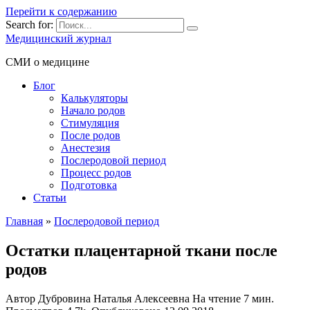
Перейти к содержанию
Search for:
Медицинский журнал
СМИ о медицине
Блог
Калькуляторы
Начало родов
Стимуляция
После родов
Анестезия
Послеродовой период
Процесс родов
Подготовка
Статьи
Главная
»
Послеродовой период
Остатки плацентарной ткани после
родов
Автор
Дубровина Наталья Алексеевна
На чтение
7 мин.