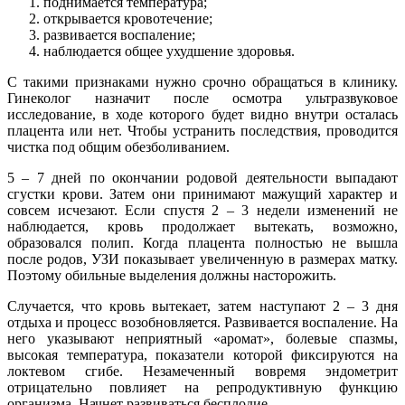
поднимается температура;
открывается кровотечение;
развивается воспаление;
наблюдается общее ухудшение здоровья.
С такими признаками нужно срочно обращаться в клинику.
Гинеколог назначит после осмотра ультразвуковое
исследование, в ходе которого будет видно внутри осталась
плацента или нет. Чтобы устранить последствия, проводится
чистка под общим обезболиванием.
5 – 7 дней по окончании родовой деятельности выпадают
сгустки крови. Затем они принимают мажущий характер и
совсем исчезают. Если спустя 2 – 3 недели изменений не
наблюдается, кровь продолжает вытекать, возможно,
образовался полип. Когда плацента полностью не вышла
после родов, УЗИ показывает увеличенную в размерах матку.
Поэтому обильные выделения должны насторожить.
Случается, что кровь вытекает, затем наступают 2 – 3 дня
отдыха и процесс возобновляется. Развивается воспаление. На
него указывают неприятный «аромат», болевые спазмы,
высокая температура, показатели которой фиксируются на
локтевом сгибе. Незамеченный вовремя эндометрит
отрицательно повлияет на репродуктивную функцию
организма. Начнет развиваться бесплодие.