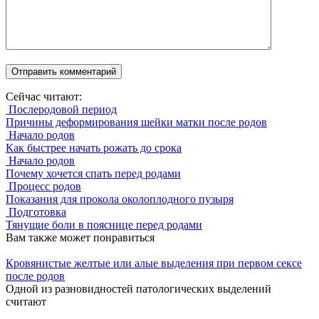
Сейчас читают:
Послеродовой период
Причины деформирования шейки матки после родов
Начало родов
Как быстрее начать рожать до срока
Начало родов
Почему хочется спать перед родами
Процесс родов
Показания для прокола околоплодного пузыря
Подготовка
Тянущие боли в пояснице перед родами
Вам также может понравиться
Кровянистые желтые или алые выделения при первом сексе
после родов
Одной из разновидностей патологических выделений
считают