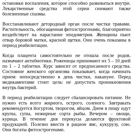
остановки воспаления, которое способно развиваться внутри.
Лекарственные средства этой серии снимают также
болезненные спазмы.
Восстанавливают детородный орган после чистки травами.
Растительность, обогащенная фитоэстрогенами, благоприятно
воздействует на нарастание эпидометрия. Женщины пьют
отвар боровой матки, красной щетки. Они очень показаны в
период реабилитации.
Когда плацента самостоятельно не отошла после родов,
назначают антибиотики. Роженицы принимают их 5 – 10 дней
по 1 – 2 таблетки. Курс зависит от предписанного средства.
Состояние женского организма показывает, когда начинать
прием: непосредственно в день чистки, накануне. Перед
медикаментами стоит цель: не допустить проникновения
внутрь бактерий.
В период реабилитации следует сбалансировать питание. Не
нужно есть всего жирного, острого, соленого. Завтракать
рекомендуется йогуртом, творогом, яйцом. Днем в пищу идут
крупы, супы, нежирные сорта рыбы. Вечером – овощи,
курица. В течение дня перекусы делаются фруктовой
продукцией. Полезно ввести в рацион ямс, кукурузу, сою.
Они богаты фитоэстрогенами.