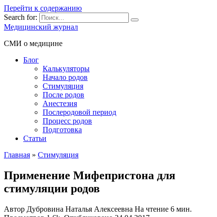
Перейти к содержанию
Search for:
Медицинский журнал
СМИ о медицине
Блог
Калькуляторы
Начало родов
Стимуляция
После родов
Анестезия
Послеродовой период
Процесс родов
Подготовка
Статьи
Главная
»
Стимуляция
Применение Мифепристона для
стимуляции родов
Автор
Дубровина Наталья Алексеевна
На чтение
6 мин.