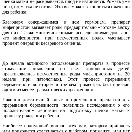
шейка матки не раскрывается, плод не изгоняется. Рожать уже
пора, но матка не готова. Это все может закончиться плачевно
для ребенка.
Благодаря содержащимся в нем гормонам, препарат
мифепристон вызывает роды предварительно «готовя» матку
для них. Также многочисленными исследованиями доказано,
что мифепристон при искусственных родах уменьшает
процент операций кесаревого сечения.
До начала активного использования препарата в процессе
стимуляции появления на свет доношенных детей
практиковались искусственные роды мифепристоном на 20
неделе (при патологиях). Этот процесс прерывания
беременности во втором и третьем триместрах был признан
одним из менее травматических для женщин.
Накопив достаточный опыт в применении препарата для
прерывания беременности, появились исследования о его
положительном действии на подготовку шейки матки к
процессу рождения ребенка.
Наиболее волнующий вопрос всех мам, которым пришлось
или приходится сталкиваться с выбором, применять или нет