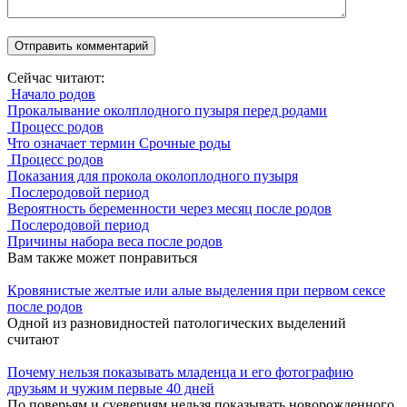
Сейчас читают:
Начало родов
Прокалывание околплодного пузыря перед родами
Процесс родов
Что означает термин Срочные роды
Процесс родов
Показания для прокола околоплодного пузыря
Послеродовой период
Вероятность беременности через месяц после родов
Послеродовой период
Причины набора веса после родов
Вам также может понравиться
Кровянистые желтые или алые выделения при первом сексе
после родов
Одной из разновидностей патологических выделений
считают
Почему нельзя показывать младенца и его фотографию
друзьям и чужим первые 40 дней
По поверьям и суевериям нельзя показывать новорожденного