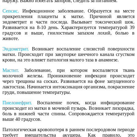
наружу. Важно избегать запоров, следить за питанием.
Сепсис.
Инфекционное заболевание. Образуется на месте
прикрепления плаценты к матке. Причиной является
эндометрит и части последа. Вызывает токсический шок.
Развивается на 8-10 день. Характеризуется температурой 39
градусов и выше, гнилостным запахом лохий, болью в
животе.
Эндометрит.
Возникает воспаление слизистой поверхности
матки. Происходит при закупорке шеечного канала сгустком
крови, на это влияет патология малого таза в анамнезе.
Мастит.
Заболевание, при котором воспаляется ткань
молочной железы. Проникновение инфекции происходит
через трещины на сосках. Развивается на фоне запущенного
лактостаза. Начинается интоксикация организма, покраснение
груди, повышение температуры.
Пиелонефрит.
Воспаление почек, когда инфицирование
происходит из матки в мочевой пузырь. Возникает лихорадка,
боль в нижней части спины. Сопровождается температурой
выше 40 градусов.
Патологическая кровопотеря в раннем послеродовом периоде
требует вмешательства акушера. Как правило, это