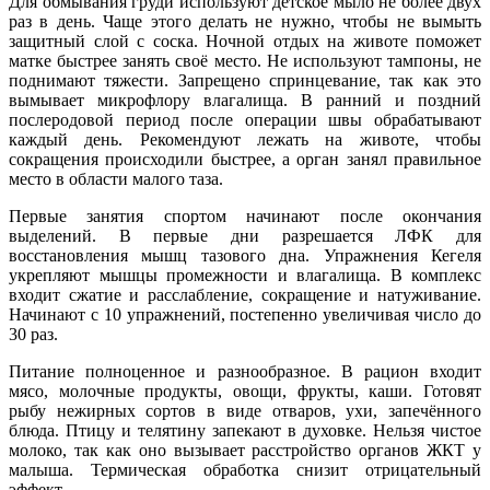
Для обмывания груди используют детское мыло не более двух
раз в день. Чаще этого делать не нужно, чтобы не вымыть
защитный слой с соска. Ночной отдых на животе поможет
матке быстрее занять своё место. Не используют тампоны, не
поднимают тяжести. Запрещено спринцевание, так как это
вымывает микрофлору влагалища. В ранний и поздний
послеродовой период после операции швы обрабатывают
каждый день. Рекомендуют лежать на животе, чтобы
сокращения происходили быстрее, а орган занял правильное
место в области малого таза.
Первые занятия спортом начинают после окончания
выделений. В первые дни разрешается ЛФК для
восстановления мышц тазового дна. Упражнения Кегеля
укрепляют мышцы промежности и влагалища. В комплекс
входит сжатие и расслабление, сокращение и натуживание.
Начинают с 10 упражнений, постепенно увеличивая число до
30 раз.
Питание полноценное и разнообразное. В рацион входит
мясо, молочные продукты, овощи, фрукты, каши. Готовят
рыбу нежирных сортов в виде отваров, ухи, запечённого
блюда. Птицу и телятину запекают в духовке. Нельзя чистое
молоко, так как оно вызывает расстройство органов ЖКТ у
малыша. Термическая обработка снизит отрицательный
эффект.