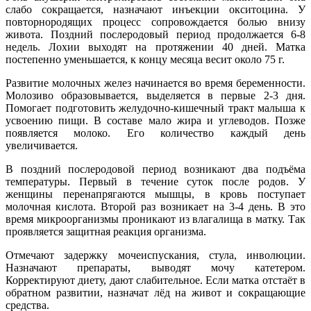
слабо сокращается, назначают инъекции окситоцина. У
повторнородящих процесс сопровождается болью внизу
живота. Поздний послеродовый период продолжается 6-8
недель. Лохии выходят на протяжении 40 дней. Матка
постепенно уменьшается, к концу месяца весит около 75 г.
Развитие молочных желез начинается во время беременности.
Молозиво образовывается, выделяется в первые 2-3 дня.
Помогает подготовить желудочно-кишечный тракт малыша к
усвоению пищи. В составе мало жира и углеводов. Позже
появляется молоко. Его количество каждый день
увеличивается.
В поздний послеродовой период возникают два подъёма
температуры. Первый в течение суток после родов. У
женщины перенапрягаются мышцы, в кровь поступает
молочная кислота. Второй раз возникает на 3-4 день. В это
время микроорганизмы проникают из влагалища в матку. Так
проявляется защитная реакция организма.
Отмечают задержку мочеиспускания, стула, инволюции.
Назначают препараты, выводят мочу катетером.
Корректируют диету, дают слабительное. Если матка отстаёт в
обратном развитии, назначат лёд на живот и сокращающие
средства.