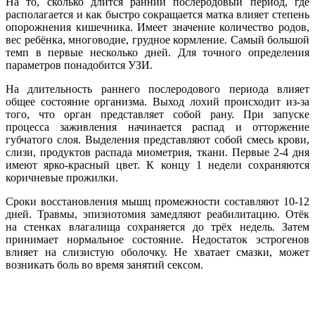
На то, сколько длится ранний послеродовый период, где
располагается и как быстро сокращается матка влияет степень
опорожнения кишечника. Имеет значение количество родов,
вес ребёнка, многоводие, грудное кормление. Самый большой
темп в первые несколько дней. Для точного определения
параметров понадобится УЗИ.
На длительность раннего послеродового периода влияет
общее состояние организма. Выход лохий происходит из-за
того, что орган представляет собой рану. При запуске
процесса заживления начинается распад и отторжение
губчатого слоя. Выделения представляют собой смесь крови,
слизи, продуктов распада миометрия, ткани. Первые 2-4 дня
имеют ярко-красный цвет. К концу 1 недели сохраняются
коричневые прожилки.
Сроки восстановления мышц промежности составляют 10-12
дней. Травмы, эпизиотомия замедляют реабилитацию. Отёк
на стенках влагалища сохраняется до трёх недель. Затем
принимает нормальное состояние. Недостаток эстрогенов
влияет на слизистую оболочку. Не хватает смазки, может
возникать боль во время занятий сексом.