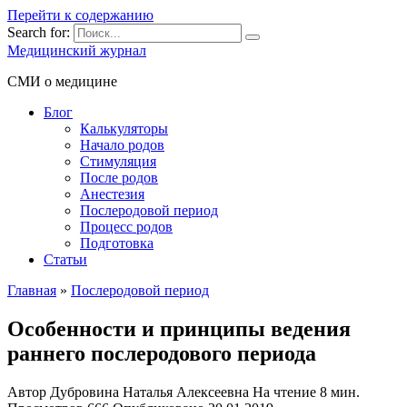
Перейти к содержанию
Search for:
Медицинский журнал
СМИ о медицине
Блог
Калькуляторы
Начало родов
Стимуляция
После родов
Анестезия
Послеродовой период
Процесс родов
Подготовка
Статьи
Главная
»
Послеродовой период
Особенности и принципы ведения
раннего послеродового периода
Автор
Дубровина Наталья Алексеевна
На чтение
8 мин.