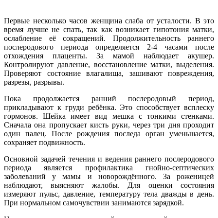
Первые несколько часов женщина слаба от усталости. В это
время лучше не спать, так как возникает гипотония матки,
ослабление её сокращений. Продолжительность раннего
послеродового периода определяется 2-4 часами после
отхождения плаценты. За мамой наблюдает акушер.
Контролируют давление, восстановление матки, выделения.
Проверяют состояние влагалища, зашивают повреждения,
разрезы, разрывы.
Пока продолжается ранний послеродовый период,
прикладывают к груди ребёнка. Это способствует всплеску
гормонов. Шейка имеет вид мешка с тонкими стенками.
Сначала она пропускает кисть руки, через три дня проходит
один палец. После рождения последа орган уменьшается,
сохраняет подвижность.
Основной задачей течения и ведения раннего послеродового
периода является профилактика гнойно-септических
заболеваний у мамы и новорождённого. За роженицей
наблюдают, выясняют жалобы. Для оценки состояния
измеряют пульс, давление, температуру тела дважды в день.
При нормальном самочувствии занимаются зарядкой.