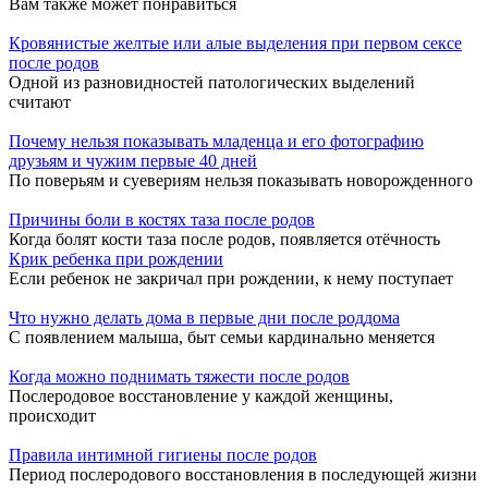
Вам также может понравиться
Кровянистые желтые или алые выделения при первом сексе
после родов
Одной из разновидностей патологических выделений
считают
Почему нельзя показывать младенца и его фотографию
друзьям и чужим первые 40 дней
По поверьям и суевериям нельзя показывать новорожденного
Причины боли в костях таза после родов
Когда болят кости таза после родов, появляется отёчность
Крик ребенка при рождении
Если ребенок не закричал при рождении, к нему поступает
Что нужно делать дома в первые дни после роддома
С появлением малыша, быт семьи кардинально меняется
Когда можно поднимать тяжести после родов
Послеродовое восстановление у каждой женщины,
происходит
Правила интимной гигиены после родов
Период послеродового восстановления в последующей жизни