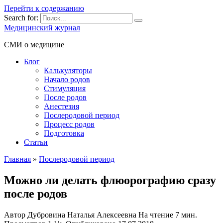
Перейти к содержанию
Search for:
Медицинский журнал
СМИ о медицине
Блог
Калькуляторы
Начало родов
Стимуляция
После родов
Анестезия
Послеродовой период
Процесс родов
Подготовка
Статьи
Главная
»
Послеродовой период
Можно ли делать флюорографию сразу
после родов
Автор
Дубровина Наталья Алексеевна
На чтение
7 мин.