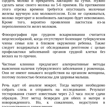
сцедить молоко и прекратить лактацию на сутки. Нужно
сделать запас своего молока на 5-6 приемов. На протяжении
этого отрезка времени требуется опустошать молочные
железы вручную или молокоотсосом. Если не сцеживаться,
молоко перегорит и возобновить лактацию будет невозможно.
Кроме того, вероятно проявления лактостаза из-за
переполненности желез молоком.
Флюорография при грудном вскармливании считается
нецелесообразной, когда отсутствуют болеющие туберкулезом
члены семьи или в близком окружении ребенка. Также
следует воздержаться от обследования рентгеном с целью
профилактики заболеваний органов грудной клетки без
веских на то причин.
Частные клиники предлагают альтернативные методы
выяснения наличия туберкулезного заболевания у роженицы.
Они не имеют никакого воздействия на организм женщины,
поэтому полностью безопасны для здоровья малыша.
Речь идет об анализе мокрот. Тогда матери необходимо
собрать слизь и отправить на исследование. Результат
тестирования станет известным через 2-3 часа после сдачи
образцов. Этот метод безвреден для обеих и матери и
новорожденного. Но, к сожалению, недоступен в
государственных учреждениях.