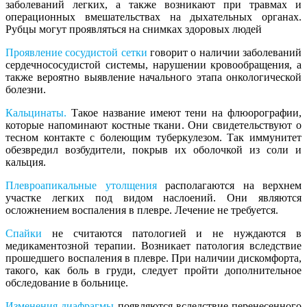
заболеваний легких, а также возникают при травмах и
операционных вмешательствах на дыхательных органах.
Рубцы могут проявляться на снимках здоровых людей
Проявление сосудистой сетки
говорит о наличии заболеваний
сердечнососудистой системы, нарушении кровообращения, а
также вероятно выявление начального этапа онкологической
болезни.
Кальцинаты.
Такое название имеют тени на флюорографии,
которые напоминают костные ткани. Они свидетельствуют о
тесном контакте с болеющим туберкулезом. Так иммунитет
обезвредил возбудители, покрыв их оболочкой из соли и
кальция.
Плевроапикальные утолщения
располагаются на верхнем
участке легких под видом наслоений. Они являются
осложнением воспаления в плевре. Лечение не требуется.
Спайки
не считаются патологией и не нуждаются в
медикаментозной терапии. Возникает патология вследствие
прошедшего воспаления в плевре. При наличии дискомфорта,
такого, как боль в груди, следует пройти дополнительное
обследование в больнице.
Изменения диафрагмы
появляются вследствие перенесенного