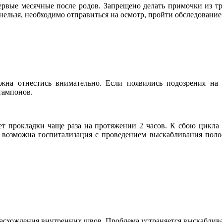
рвые месячные после родов. Запрещено делать примочки из тра
нельзя, необходимо отправиться на осмотр, пройти обследование,
а отнестись внимательно. Если появились подозрения на п
тампонов.
яет прокладки чаще раза на протяжении 2 часов. К сбою цикла
х возможна госпитализация с проведением выскабливания поло
расхождения внутренних швов. Проблема устраняется выскаблив