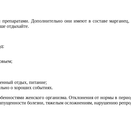
 препаратами. Дополнительно они имеют в составе марганец, 
ьше отдыхайте.
д:
овьем;
ценный отдых, питание;
ельно о хороших событиях.
собенностями женского организма. Отклонения от нормы в пери
 запущенности болезни, тяжелым осложнениям, нарушению репр