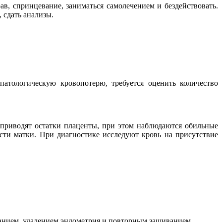
в, спринцевание, заниматься самолечением и бездействовать.
 сдать анализы.
атологическую кровопотерю, требуется оценить количество
 приводят остатки плаценты, при этом наблюдаются обильные
сти матки. При диагностике исследуют кровь на присутствие
анием, удалением эндометрия и повторным зашиванием.