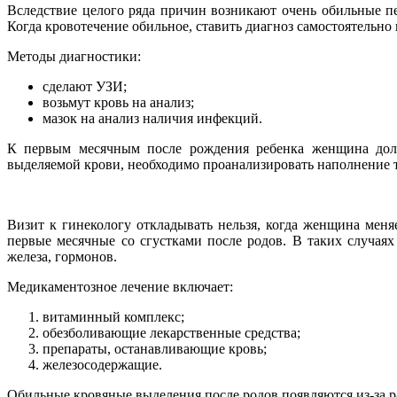
Вследствие целого ряда причин возникают очень обильные пе
Когда кровотечение обильное, ставить диагноз самостоятельно 
Методы диагностики:
сделают УЗИ;
возьмут кровь на анализ;
мазок на анализ наличия инфекций.
К первым месячным после рождения ребенка женщина должн
выделяемой крови, необходимо проанализировать наполнение 
Визит к гинекологу откладывать нельзя, когда женщина мен
первые месячные со сгустками после родов. В таких случая
железа, гормонов.
Медикаментозное лечение включает:
витаминный комплекс;
обезболивающие лекарственные средства;
препараты, останавливающие кровь;
железосодержащие.
Обильные кровяные выделения после родов появляются из-за 