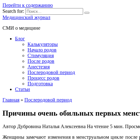
Перейти к содержанию
Search for:
Медицинский журнал
СМИ о медицине
Блог
Калькуляторы
Начало родов
Стимуляция
После родов
Анестезия
Послеродовой период
Процесс родов
Подготовка
Статьи
Главная
»
Послеродовой период
Причины очень обильных первых менст
Автор
Дубровина Наталья Алексеевна
На чтение
5 мин.
Просм
Женщины замечают изменения в менструальном цикле после 