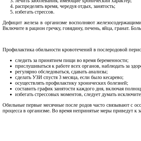
лечить заболевания, имеющие хронический характер;
распределять время, чередуя отдых, занятость;
избегать стрессов.
Дефицит железа в организме восполняют железосодержащими
Включите в рацион гречку, говядину, печень, яйца, гранат. Бол
Профилактика обильности кровотечений в послеродовой перио
следить за принятием пищи во время беременности;
прислушиваться к работе всех органов, наблюдать за здор
регулярно обследоваться, сдавать анализы;
сделать УЗИ спустя 3 месяца, если было кесарево;
осуществлять профилактику хронических болезней;
составить график занятости каждого дня, включая полно
избегать стрессовых моментов, следует думать исключит
Обильные первые месячные после родов часто связывают с о
процесса в организме. Во время непринятые меры приведут к