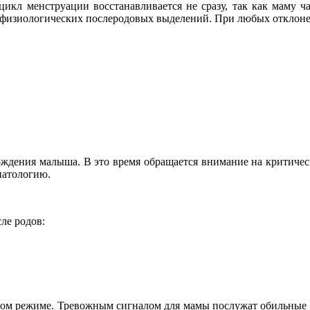
икл менструации восстанавливается не сразу, так как маму ча
физиологических послеродовых выделений. При любых отклонен
ождения малыша. В это время обращается внимание на критическ
патологию.
ле родов:
ном режиме. Тревожным сигналом для мамы послужат обильные к