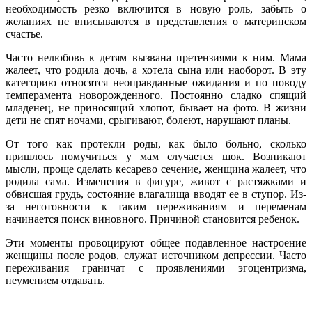
необходимость резко включится в новую роль, забыть о
желаниях не вписываются в представления о материнском
счастье.
Часто нелюбовь к детям вызвана претензиями к ним. Мама
жалеет, что родила дочь, а хотела сына или наоборот. В эту
категорию относятся неоправданные ожидания и по поводу
темперамента новорожденного. Постоянно сладко спящий
младенец, не приносящий хлопот, бывает на фото. В жизни
дети не спят ночами, срыгивают, болеют, нарушают планы.
От того как протекли роды, как было больно, сколько
пришлось помучиться у мам случается шок. Возникают
мысли, проще сделать кесарево сечение, женщина жалеет, что
родила сама. Изменения в фигуре, живот с растяжками и
обвисшая грудь, состояние влагалища вводят ее в ступор. Из-
за неготовности к таким переживаниям и переменам
начинается поиск виновного. Причиной становится ребенок.
Эти моменты провоцируют общее подавленное настроение
женщины после родов, служат источником депрессии. Часто
переживания граничат с проявлениями эгоцентризма,
неумением отдавать.