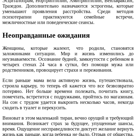
Эсциталопрам, Нортриптилин, Амитриптилин, Венлафаксин,
Тразедон. Дополнительно назначаются эстрогены, которые
уменьшают проявления расстройства. Среди методов
психотерапии практикуются семейные встречи,
межличностные или поведенческие сеансы.
Неоправданные ожидания
Женщины, которые жалеют, что родили, становятся
заложниками ситуации. Мир и жизнь изменились до
неузнаваемости. Осознание будней, замкнутости с ребенком в
четырех стенах 24 часа в сутки, без помощи мужа или
родственников, провоцирует страхи и переживания.
Если раньше мама вела активную жизнь, путешествовала,
строила карьеру, то теперь ей кажется что все безвозвратно
потеряно. Нет больше времени полежать, почитать книгу,
помечтать, встретится с подружками, пройтись по магазинам.
На сон с трудом удается выкроить несколько часов, некогда
сходить в туалет и перекусить.
Виноват в этом маленький тиран, вечно орущий и требующий
внимания. Возникает страх за будущее, упущенные шансы,
время. Ощущение несправедливости диктует желание вернуть
жизнь как раньше, когда ребенка не было. Отрыв от общества,