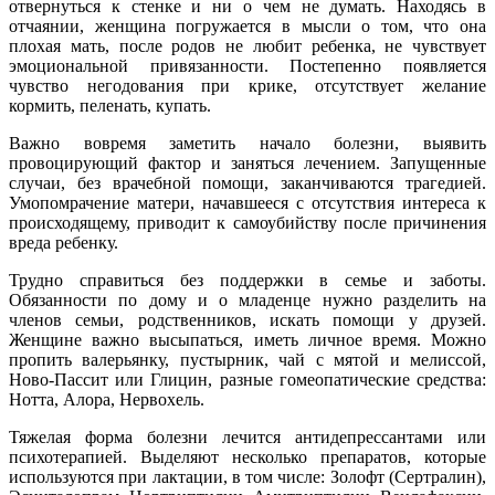
отвернуться к стенке и ни о чем не думать. Находясь в
отчаянии, женщина погружается в мысли о том, что она
плохая мать, после родов не любит ребенка, не чувствует
эмоциональной привязанности. Постепенно появляется
чувство негодования при крике, отсутствует желание
кормить, пеленать, купать.
Важно вовремя заметить начало болезни, выявить
провоцирующий фактор и заняться лечением. Запущенные
случаи, без врачебной помощи, заканчиваются трагедией.
Умопомрачение матери, начавшееся с отсутствия интереса к
происходящему, приводит к самоубийству после причинения
вреда ребенку.
Трудно справиться без поддержки в семье и заботы.
Обязанности по дому и о младенце нужно разделить на
членов семьи, родственников, искать помощи у друзей.
Женщине важно высыпаться, иметь личное время. Можно
пропить валерьянку, пустырник, чай с мятой и мелиссой,
Ново-Пассит или Глицин, разные гомеопатические средства:
Нотта, Алора, Нервохель.
Тяжелая форма болезни лечится антидепрессантами или
психотерапией. Выделяют несколько препаратов, которые
используются при лактации, в том числе: Золофт (Сертралин),