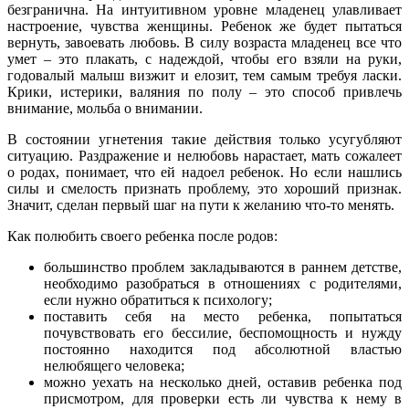
безгранична. На интуитивном уровне младенец улавливает
настроение, чувства женщины. Ребенок же будет пытаться
вернуть, завоевать любовь. В силу возраста младенец все что
умет – это плакать, с надеждой, чтобы его взяли на руки,
годовалый малыш визжит и елозит, тем самым требуя ласки.
Крики, истерики, валяния по полу – это способ привлечь
внимание, мольба о внимании.
В состоянии угнетения такие действия только усугубляют
ситуацию. Раздражение и нелюбовь нарастает, мать сожалеет
о родах, понимает, что ей надоел ребенок. Но если нашлись
силы и смелость признать проблему, это хороший признак.
Значит, сделан первый шаг на пути к желанию что-то менять.
Как полюбить своего ребенка после родов:
большинство проблем закладываются в раннем детстве,
необходимо разобраться в отношениях с родителями,
если нужно обратиться к психологу;
поставить себя на место ребенка, попытаться
почувствовать его бессилие, беспомощность и нужду
постоянно находится под абсолютной властью
нелюбящего человека;
можно уехать на несколько дней, оставив ребенка под
присмотром, для проверки есть ли чувства к нему в