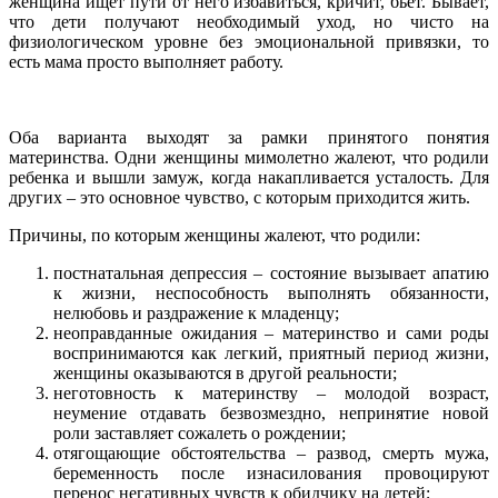
женщина ищет пути от него избавиться, кричит, бьет. Бывает,
что дети получают необходимый уход, но чисто на
физиологическом уровне без эмоциональной привязки, то
есть мама просто выполняет работу.
Оба варианта выходят за рамки принятого понятия
материнства. Одни женщины мимолетно жалеют, что родили
ребенка и вышли замуж, когда накапливается усталость. Для
других – это основное чувство, с которым приходится жить.
Причины, по которым женщины жалеют, что родили:
постнатальная депрессия – состояние вызывает апатию
к жизни, неспособность выполнять обязанности,
нелюбовь и раздражение к младенцу;
неоправданные ожидания – материнство и сами роды
воспринимаются как легкий, приятный период жизни,
женщины оказываются в другой реальности;
неготовность к материнству – молодой возраст,
неумение отдавать безвозмездно, непринятие новой
роли заставляет сожалеть о рождении;
отягощающие обстоятельства – развод, смерть мужа,
беременность после изнасилования провоцируют
перенос негативных чувств к обидчику на детей;