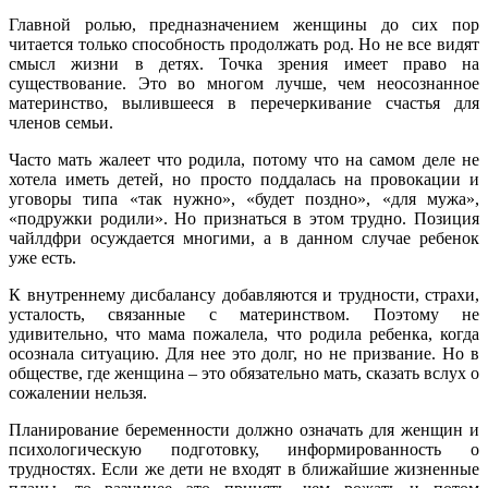
Главной ролью, предназначением женщины до сих пор
читается только способность продолжать род. Но не все видят
смысл жизни в детях. Точка зрения имеет право на
существование. Это во многом лучше, чем неосознанное
материнство, вылившееся в перечеркивание счастья для
членов семьи.
Часто мать жалеет что родила, потому что на самом деле не
хотела иметь детей, но просто поддалась на провокации и
уговоры типа «так нужно», «будет поздно», «для мужа»,
«подружки родили». Но признаться в этом трудно. Позиция
чайлдфри осуждается многими, а в данном случае ребенок
уже есть.
К внутреннему дисбалансу добавляются и трудности, страхи,
усталость, связанные с материнством. Поэтому не
удивительно, что мама пожалела, что родила ребенка, когда
осознала ситуацию. Для нее это долг, но не призвание. Но в
обществе, где женщина – это обязательно мать, сказать вслух о
сожалении нельзя.
Планирование беременности должно означать для женщин и
психологическую подготовку, информированность о
трудностях. Если же дети не входят в ближайшие жизненные