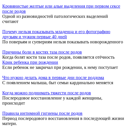
Кровянистые желтые или алые выделения при первом сексе
после родов
Одной из разновидностей патологических выделений
считают
Почему нельзя показывать младенца и его фотографию
друзьям и чужим первые 40 дней
По поверьям и суевериям нельзя показывать новорожденного
Причины боли в костях таза после родов
Когда болят кости таза после родов, появляется отёчность
Крик ребенка при рождении
Если ребенок не закричал при рождении, к нему поступает
Что нужно делать дома в первые дни после роддома
С появлением малыша, быт семьи кардинально меняется
Когда можно поднимать тяжести после родов
Послеродовое восстановление у каждой женщины,
происходит
Правила интимной гигиены после родов
Период послеродового восстановления в последующей жизни
матери.