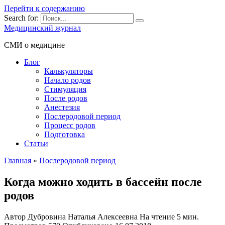
Перейти к содержанию
Search for:
Медицинский журнал
СМИ о медицине
Блог
Калькуляторы
Начало родов
Стимуляция
После родов
Анестезия
Послеродовой период
Процесс родов
Подготовка
Статьи
Главная
»
Послеродовой период
Когда можно ходить в бассейн после
родов
Автор
Дубровина Наталья Алексеевна
На чтение
5 мин.