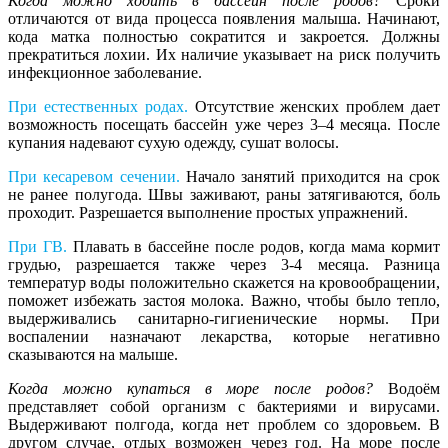
Когда можно ходить в бассейн после родов?
Сроки
отличаются от вида процесса появления малыша. Начинают,
кода матка полностью сократится и закроется. Должны
прекратиться лохии. Их наличие указывает на риск получить
инфекционное заболевание.
При естественных родах.
Отсутствие женских проблем дает
возможность посещать бассейн уже через 3–4 месяца. После
купания надевают сухую одежду, сушат волосы.
При кесаревом сечении.
Начало занятий приходится на срок
не ранее полугода. Швы заживают, раны затягиваются, боль
проходит. Разрешается выполнение простых упражнений.
При ГВ.
Плавать в бассейне после родов, когда мама кормит
грудью, разрешается также через 3-4 месяца. Разница
температур воды положительно скажется на кровообращении,
поможет избежать застоя молока. Важно, чтобы было тепло,
выдерживались санитарно-гигиенические нормы. При
воспалении назначают лекарства, которые негативно
сказываются на малыше.
Когда можно купаться в море после родов?
Водоём
представляет собой организм с бактериями и вирусами.
Выдерживают полгода, когда нет проблем со здоровьем. В
другом случае, отдых возможен через год. На море после