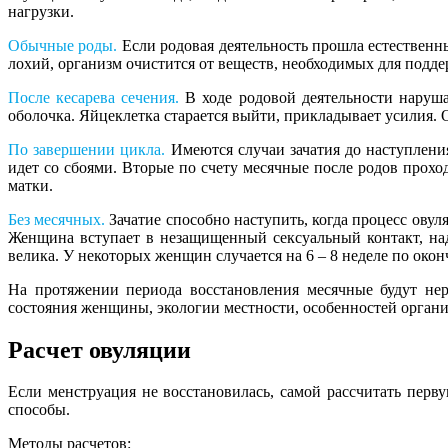
нагрузки.
Обычные роды.
Если родовая деятельность прошла естественны
лохий, организм очистится от веществ, необходимых для подде
После кесарева сечения.
В ходе родовой деятельности наруша
оболочка. Яйцеклетка старается выйти, прикладывает усилия.
По завершении цикла.
Имеются случаи зачатия до наступлени
идет со сбоями. Вторые по счету месячные после родов прохо
матки.
Без месячных.
Зачатие способно наступить, когда процесс ов
Женщина вступает в незащищенный сексуальный контакт, над
велика. У некоторых женщин случается на 6 – 8 неделе по око
На протяжении периода восстановления месячные будут нер
состояния женщины, экологии местности, особенностей органи
Расчет овуляции
Если менструация не восстановилась, самой рассчитать пер
способы.
Методы расчетов: