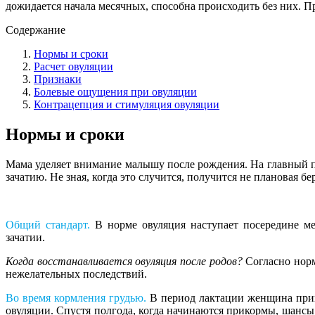
дожидается начала месячных, способна происходить без них. П
Содержание
Нормы и сроки
Расчет овуляции
Признаки
Болевые ощущения при овуляции
Контрацепция и стимуляция овуляции
Нормы и сроки
Мама уделяет внимание малышу после рождения. На главный п
зачатию. Не зная, когда это случится, получится не плановая бе
Общий стандарт.
В норме овуляция наступает посередине м
зачатии.
Когда восстанавливается овуляция после родов?
Согласно норм
нежелательных последствий.
Во время кормления грудью.
В период лактации женщина прикл
овуляции. Спустя полгода, когда начинаются прикормы, шансы 