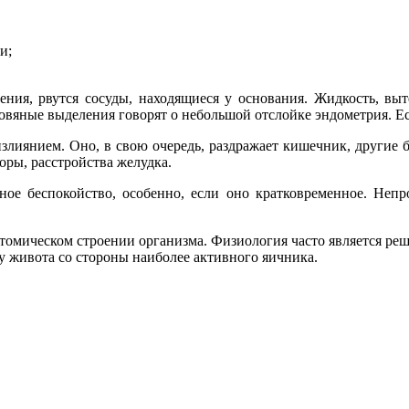
и;
ия, рвутся сосуды, находящиеся у основания. Жидкость, выте
вяные выделения говорят о небольшой отслойке эндометрия. Есл
злиянием. Оно, в свою очередь, раздражает кишечник, другие 
ры, расстройства желудка.
е беспокойство, особенно, если оно кратковременное. Непр
атомическом строении организма. Физиология часто является 
зу живота со стороны наиболее активного яичника.