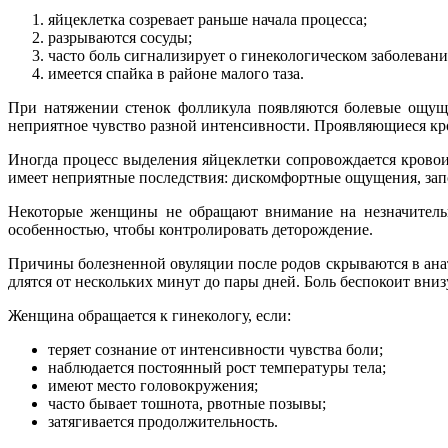
яйцеклетка созревает раньше начала процесса;
разрываются сосуды;
часто боль сигнализирует о гинекологическом заболевани
имеется спайка в районе малого таза.
При натяжении стенок фолликула появляются болевые ощущен
неприятное чувство разной интенсивности. Проявляющиеся кро
Иногда процесс выделения яйцеклетки сопровождается кровои
имеет неприятные последствия: дискомфортные ощущения, запо
Некоторые женщины не обращают внимание на незначительно
особенностью, чтобы контролировать деторождение.
Причины болезненной овуляции после родов скрываются в ан
длятся от нескольких минут до пары дней. Боль беспокоит вни
Женщина обращается к гинекологу, если:
теряет сознание от интенсивности чувства боли;
наблюдается постоянный рост температуры тела;
имеют место головокружения;
часто бывает тошнота, рвотные позывы;
затягивается продолжительность.