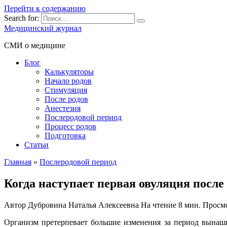
Перейти к содержанию
Search for:
Медицинский журнал
СМИ о медицине
Блог
Калькуляторы
Начало родов
Стимуляция
После родов
Анестезия
Послеродовой период
Процесс родов
Подготовка
Статьи
Главная
»
Послеродовой период
Когда наступает первая овуляция после
Автор
Дубровина Наталья Алексеевна
На чтение
8 мин.
Просм
Организм претерпевает большие изменения за период вынаши