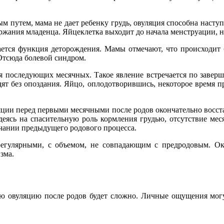
м путем, мама не дает ребенку грудь, овуляция способна наступ
ржания младенца. Яйцеклетка выходит до начала менструации, н
ется функция деторождения. Мамы отмечают, что происходит 
 Отсюда болевой синдром.
я последующих месячных. Такое явление встречается по заверш
дят без опоздания. Яйцо, оплодотворившись, некоторое время п
уляции перед первыми месячными после родов окончательно восс
еясь на спасительную роль кормления грудью, отсутствие мес
нчании предыдущего родового процесса.
егулярными, с объемом, не совпадающим с предродовым. Око
зма.
вую овуляцию после родов будет сложно. Личные ощущения мог