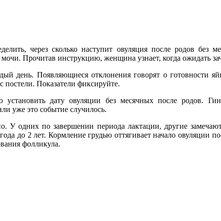
елить, через сколько наступит овуляция после родов без м
 мочи. Прочитав инструкцию, женщина узнает, когда ожидать зач
ждый день. Появляющиеся отклонения говорят о готовности я
с постели. Показатели фиксируйте.
но установить дату овуляции без месячных после родов. Ги
или уже это событие случилось.
. У одних по завершении периода лактации, другие замечают
ода до 2 лет. Кормление грудью оттягивает начало овуляции по
вания фолликула.