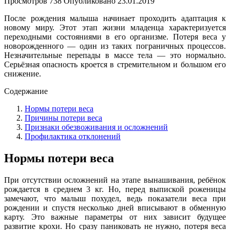
Просмотров
738
Опубликовано
23.01.2019
После рождения малыша начинает проходить адаптация к
новому миру. Этот этап жизни младенца характеризуется
переходными состояниями в его организме. Потеря веса у
новорожденного — один из таких пограничных процессов.
Незначительные перепады в массе тела — это нормально.
Серьёзная опасность кроется в стремительном и большом его
снижение.
Содержание
Нормы потери веса
Причины потери веса
Признаки обезвоживания и осложнений
Профилактика отклонений
Нормы потери веса
При отсутствии осложнений на этапе вынашивания, ребёнок
рождается в среднем 3 кг. Но, перед выпиской роженицы
замечают, что малыш похудел, ведь показатели веса при
рождении и спустя несколько дней вписывают в обменную
карту. Это важные параметры от них зависит будущее
развитие крохи. Но сразу паниковать не нужно, потеря веса