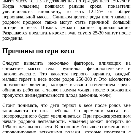
имеет массу тела 3 кг дозволенная потеря для него 150-250 г.
Когда младенец появился раньше срока, показатели
увеличиваются вполовину, то есть 12-15% от общей
первоначальной массы. Слишком долгие роды или травмы в
родовом процессе также могут стать причиной большой
потери в весе. Помочь сможет раннее прикладывание.
Разрешается предлагать крохе грудь спустя 25-30 минут после
рождения.
Причины потери веса
Следует выделить несколько факторов, влияющих на
снижение массы тела грудничка: физиологические и
патологические. Что касается первого варианта, каждый
малыш теряет в весе после родов 250-300 г. Это абсолютно
нормальное явление, которое вызвано изменением среды
обитания ребенка, а также граммы уходят после отхождения
продуктов жизнедеятельности плода (мекония, мочи).
Стоит понимать, что дети теряют в весе после родов вне
зависимости от пола ребенка. Со временем масса тела
новорожденного будет увеличиваться. При преждевременном
начале родовой деятельности, младенец может потерять до
15% от начального веса. В основном большое снижение веса
спровоцировано затяжными родами, которые протекали с