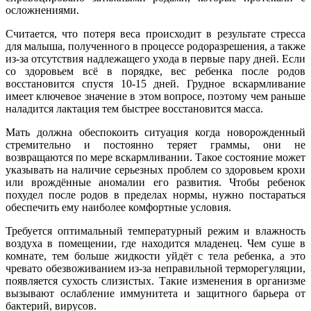
осложнениями.
Считается, что потеря веса происходит в результате стресса
для малыша, полученного в процессе родоразрешения, а также
из-за отсутствия надлежащего ухода в первые пару дней. Если
со здоровьем всё в порядке, вес ребенка после родов
восстановится спустя 10-15 дней. Грудное вскармливание
имеет ключевое значение в этом вопросе, поэтому чем раньше
наладится лактация тем быстрее восстановится масса.
Мать должна обеспокоить ситуация когда новорожденный
стремительно и постоянно теряет граммы, они не
возвращаются по мере вскармливании. Такое состояние может
указывать на наличие серьезных проблем со здоровьем крохи
или врождённые аномалии его развития. Чтобы ребенок
похудел после родов в пределах нормы, нужно постараться
обеспечить ему наиболее комфортные условия.
Требуется оптимальный температурный режим и влажность
воздуха в помещении, где находится младенец. Чем суше в
комнате, тем больше жидкости уйдёт с тела ребенка, а это
чревато обезвоживанием из-за неправильной терморегуляции,
появляется сухость слизистых. Такие изменения в организме
вызывают ослабление иммунитета и защитного барьера от
бактерий, вирусов.