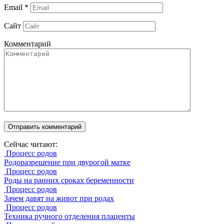
Email
*
Сайт
Комментарий
Сейчас читают:
Процесс родов
Родоразрешение при двурогой матке
Процесс родов
Роды на ранних сроках беременности
Процесс родов
Зачем давят на живот при родах
Процесс родов
Техника ручного отделения плаценты