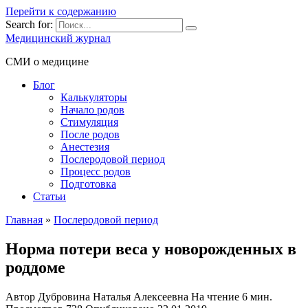
Перейти к содержанию
Search for:
Медицинский журнал
СМИ о медицине
Блог
Калькуляторы
Начало родов
Стимуляция
После родов
Анестезия
Послеродовой период
Процесс родов
Подготовка
Статьи
Главная
»
Послеродовой период
Норма потери веса у новорожденных в
роддоме
Автор
Дубровина Наталья Алексеевна
На чтение
6 мин.