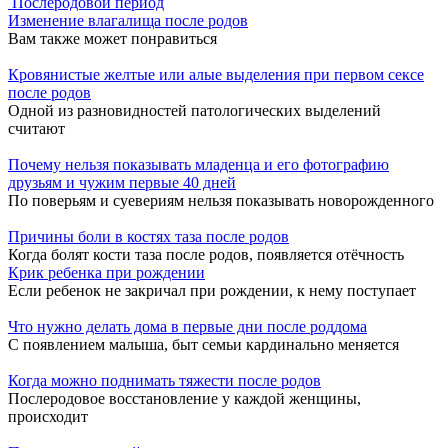
Послеродовой период
Изменение влагалища после родов
Вам также может понравиться
Кровянистые желтые или алые выделения при первом сексе
после родов
Одной из разновидностей патологических выделений
считают
Почему нельзя показывать младенца и его фотографию
друзьям и чужим первые 40 дней
По поверьям и суевериям нельзя показывать новорожденного
Причины боли в костях таза после родов
Когда болят кости таза после родов, появляется отёчность
Крик ребенка при рождении
Если ребенок не закричал при рождении, к нему поступает
Что нужно делать дома в первые дни после роддома
С появлением малыша, быт семьи кардинально меняется
Когда можно поднимать тяжести после родов
Послеродовое восстановление у каждой женщины,
происходит