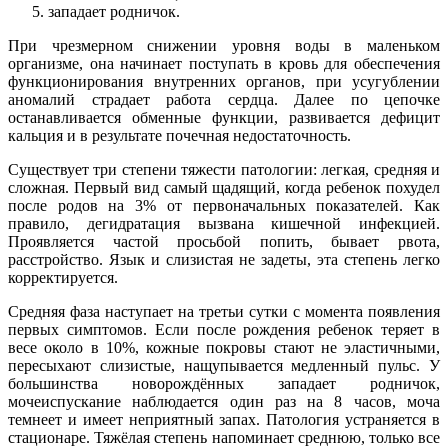
западает родничок.
При чрезмерном снижении уровня воды в маленьком
организме, она начинает поступать в кровь для обеспечения
функционирования внутренних органов, при усугублении
аномалий страдает работа сердца. Далее по цепочке
останавливается обменные функции, развивается дефицит
кальция и в результате почечная недостаточность.
Существует три степени тяжести патологии: легкая, средняя и
сложная. Первый вид самый щадящий, когда ребенок похудел
после родов на 3% от первоначальных показателей. Как
правило, дегидратация вызвана кишечной инфекцией.
Проявляется частой просьбой попить, бывает рвота,
расстройство. Язык и слизистая не задеты, эта степень легко
корректируется.
Средняя фаза наступает на третьи сутки с момента появления
первых симптомов. Если после рождения ребенок теряет в
весе около в 10%, кожные покровы стают не эластичными,
пересыхают слизистые, нащупывается медленный пульс. У
большинства новорождённых западает родничок,
мочеиспускание наблюдается один раз на 8 часов, моча
темнеет и имеет неприятный запах. Патология устраняется в
стационаре. Тяжёлая степень напоминает среднюю, только все