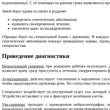
недоношенных. С её помощью на раннем сроке выявляются пр
Зачем берут кровь из пятки в роддоме:
определить генетические заболевания;
назначить своевременное лечение;
увеличить шанс на выздоровление.
Образцы берут на специальный бланк с кружками. В каждую и
генетические заболевания показал превышение нормы, прово
специалистам.
Проведение диагностики
Неонатальный скрининг
при рождении ребёнка используют дл
позволит врачу сразу приступить к лечению, скорректировать
Аудиоскрининг
диагностирует отклонения в нарушении слуха
чтобы предотвратить проблемы речи. По статистике тугоухость
Специалист воздействует на внутренний отдел уха, который 
Устройство вставляют в ухо и фиксируют колебания клеток.
Узи-скрининг
проходит с проведением нейросонографии, оц
врождённых патологий, возникающих во время беременности и 