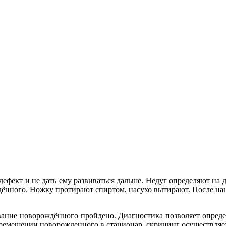
дефект и не дать ему развиваться дальше. Недуг определяют на 
ждённого. Ножку протирают спиртом, насухо вытирают. После на
вание новорождённого пройдено. Диагностика позволяет опред
еремещении новорожденного в стационар, скрининг осуществляет