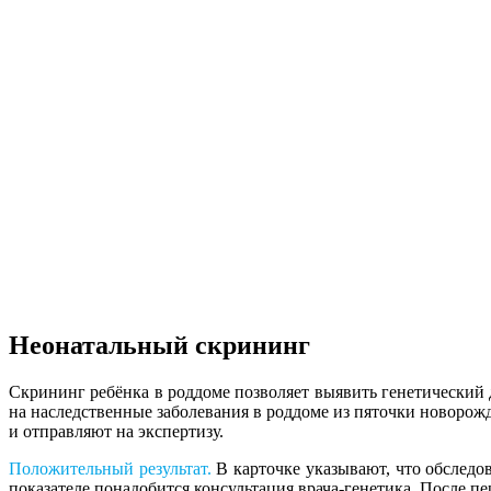
Неонатальный скрининг
Скрининг ребёнка в роддоме позволяет выявить генетический 
на наследственные заболевания в роддоме из пяточки новоро
и отправляют на экспертизу.
Положительный результат.
В карточке указывают, что обследо
показателе понадобится консультация врача-генетика. После п