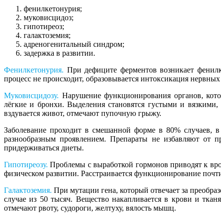
фенилкетонурия;
муковисцидоз;
гипотиреоз;
галактоземия;
адреногенитальный синдром;
задержка в развитии.
Фенилкетонурия.
При дефиците ферментов возникает фенилке
процесс не происходит, образовывается интоксикация нервных 
Муковисцидозу.
Нарушение функционирования органов, котор
лёгкие и бронхи. Выделения становятся густыми и вязкими,
вздувается живот, отмечают пупочную грыжу.
Заболевание проходит в смешанной форме в 80% случаев, в
разнообразным проявлением. Препараты не избавляют от пр
придерживаться диеты.
Гипотиреозу.
Проблемы с выработкой гормонов приводят к врож
физическом развитии. Расстраивается функционирование почт
Галактоземия.
При мутации гена, который отвечает за преобраз
случае из 50 тысяч. Вещество накапливается в крови и тканя
отмечают рвоту, судороги, желтуху, вялость мышц.