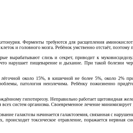
тонурия. Ферменты требуются для расщепления аминокислоты
клеток и головного мозга. Ребёнок умственно отстаёт, поэтому 
ые вырабатывают слизь и секрет, приводит к муковисцидозу.
 что нарушает пищеварение и дыхание. При такой болезни черт
 лёгочной около 15%, в кишечной не более 5%, около 2% пр
облемы, патология неизлечима. Ребёнку пожизненно придётс
дённому гипотиреозу. Неправильно работает щитовидная железа
и всех систем организма. Своевременное лечение минимизирует
ование галактозы начинается галактоземия, связанная с нарушен
х, происходит токсическое отравление, поражается нервная си