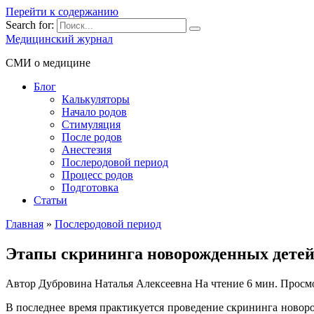
Перейти к содержанию
Search for:
Медицинский журнал
СМИ о медицине
Блог
Калькуляторы
Начало родов
Стимуляция
После родов
Анестезия
Послеродовой период
Процесс родов
Подготовка
Статьи
Главная
»
Послеродовой период
Этапы скрининга новорожденных детей
Автор
Дубровина Наталья Алексеевна
На чтение
6 мин.
Просм
В последнее время практикуется проведение скрининга новор