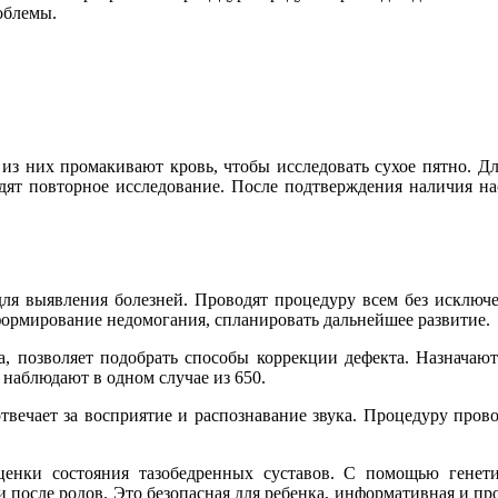
облемы.
з них промакивают кровь, чтобы исследовать сухое пятно. Для
дят повторное исследование. После подтверждения наличия н
я выявления болезней. Проводят процедуру всем без исключе
 формирование недомогания, спланировать дальнейшее развитие.
, позволяет подобрать способы коррекции дефекта. Назначают
 наблюдают в одном случае из 650.
отвечает за восприятие и распознавание звука. Процедуру пров
енки состояния тазобедренных суставов. С помощью генети
после родов. Это безопасная для ребенка, информативная и про