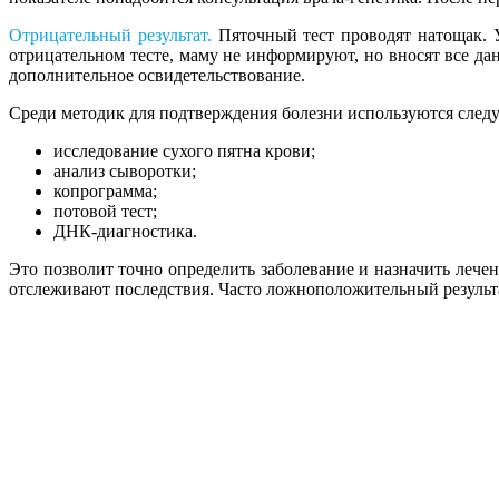
Отрицательный результат.
Пяточный тест проводят натощак. У
отрицательном тесте, маму не информируют, но вносят все да
дополнительное освидетельствование.
Среди методик для подтверждения болезни используются след
исследование сухого пятна крови;
анализ сыворотки;
копрограмма;
потовой тест;
ДНК-диагностика.
Это позволит точно определить заболевание и назначить леч
отслеживают последствия. Часто ложноположительный результа