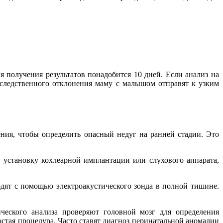
 получения результатов понадобится 10 дней. Если анализ на
аследственного отклонения маму с малышом отправят к узким
ния, чтобы определить опасный недуг на ранней стадии. Это
 установку кохлеарной имплантации или слухового аппарата,
одят с помощью электроакустического зонда в полной тишине.
ческого анализа проверяют головной мозг для определения
стая процедура. Часто ставят диагноз перинатальной аномалии