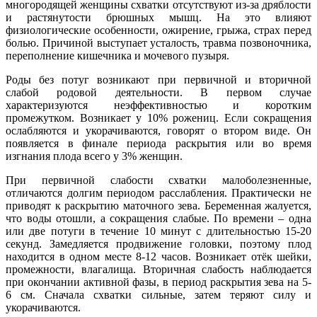
многородящей женщины схватки отсутствуют из-за дряблости
и растянутости брюшных мышц. На это влияют
физиологические особенности, ожирение, грыжа, страх перед
болью. Причиной выступает усталость, травма позвоночника,
переполнение кишечника и мочевого пузыря.
Роды без потуг возникают при первичной и вторичной
слабой родовой деятельности. В первом случае
характеризуются неэффективностью и коротким
промежутком. Возникает у 10% рожениц. Если сокращения
ослабляются и укорачиваются, говорят о втором виде. Он
появляется в финале периода раскрытия или во время
изгнания плода всего у 3% женщин.
При первичной слабости схватки малоболезненные,
отличаются долгим периодом расслабления. Практически не
приводят к раскрытию маточного зева. Беременная жалуется,
что воды отошли, а сокращения слабые. По времени – одна
или две потуги в течение 10 минут с длительностью 15-20
секунд. Замедляется продвижение головки, поэтому плод
находится в одном месте 8-12 часов. Возникает отёк шейки,
промежности, влагалища. Вторичная слабость наблюдается
при окончании активной фазы, в период раскрытия зева на 5-
6 см. Сначала схватки сильные, затем теряют силу и
укорачиваются.