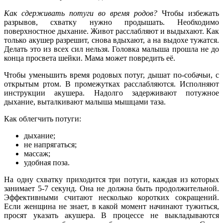
Как сдерживать потуги во время родов?
Чтобы избежать
разрывов, схватку нужно продышать. Необходимо
поверхностное дыхание. Живот расслабляют и выдыхают. Как
только акушер разрешит, снова вдыхают, а на выдохе тужатся.
Делать это из всех сил нельзя. Головка малыша прошла не до
конца просвета шейки. Мама может повредить её.
Чтобы уменьшить время родовых потуг, дышат по-собачьи, с
открытым ртом. В промежутках расслабляются. Исполняют
инструкции акушера. Надолго задерживают потужное
дыхание, выталкивают малыша мышцами таза.
Как облегчить потуги:
дыхание;
не напрягаться;
массаж;
удобная поза.
На одну схватку приходится три потуги, каждая из которых
занимает 5-7 секунд. Она не должна быть продолжительной.
Эффективными считают несколько коротких сокращений.
Если женщина не знает, в какой момент начинают тужиться,
просят указать акушера. В процессе не выкладываются