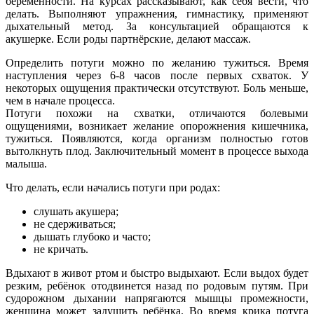
беременности. На курсах рассказывают, как себя вести, что
делать. Выполняют упражнения, гимнастику, применяют
дыхательный метод. За консультацией обращаются к
акушерке. Если роды партнёрские, делают массаж.
Определить потуги можно по желанию тужиться. Время
наступления через 6-8 часов после первых схваток. У
некоторых ощущения практически отсутствуют. Боль меньше,
чем в начале процесса.
Потуги похожи на схватки, отличаются болевыми
ощущениями, возникает желание опорожнения кишечника,
тужиться. Появляются, когда организм полностью готов
вытолкнуть плод. Заключительный момент в процессе выхода
малыша.
Что делать, если начались потуги при родах:
слушать акушера;
не сдерживаться;
дышать глубоко и часто;
не кричать.
Вдыхают в живот ртом и быстро выдыхают. Если выдох будет
резким, ребёнок отодвинется назад по родовым путям. При
судорожном дыхании напрягаются мышцы промежности,
женщина может задушить ребёнка. Во время крика потуга