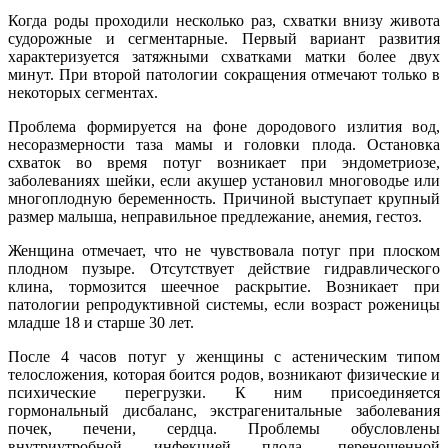
Когда роды проходили несколько раз, схватки внизу живота
судорожные и сегментарные. Первый вариант развития
характеризуется затяжными схватками матки более двух
минут. При второй патологии сокращения отмечают только в
некоторых сегментах.
Проблема формируется на фоне дородового излития вод,
несоразмерности таза мамы и головки плода. Остановка
схваток во время потуг возникает при эндометриозе,
заболеваниях шейки, если акушер установил многоводье или
многоплодную беременность. Причиной выступает крупный
размер малыша, неправильное предлежание, анемия, гестоз.
Женщина отмечает, что не чувствовала потуг при плоском
плодном пузыре. Отсутствует действие гидравлического
клина, тормозится шеечное раскрытие. Возникает при
патологии репродуктивной системы, если возраст роженицы
младше 18 и старше 30 лет.
После 4 часов потуг у женщины с астеническим типом
телосложения, которая боится родов, возникают физические и
психические перегрузки. К ним присоединяется
гормональный дисбаланс, экстрагенитальные заболевания
почек, печени, сердца. Проблемы обусловлены
внутриутробной инфекцией плода, переношенной