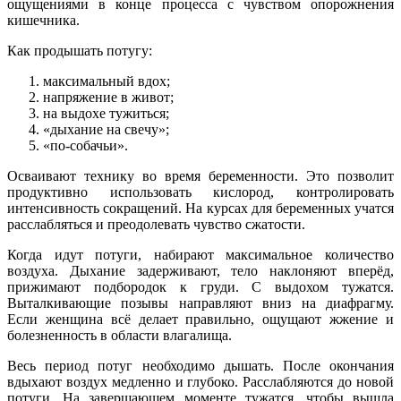
ощущениями в конце процесса с чувством опорожнения
кишечника.
Как продышать потугу:
максимальный вдох;
напряжение в живот;
на выдохе тужиться;
«дыхание на свечу»;
«по-собачьи».
Осваивают технику во время беременности. Это позволит
продуктивно использовать кислород, контролировать
интенсивность сокращений. На курсах для беременных учатся
расслабляться и преодолевать чувство сжатости.
Когда идут потуги, набирают максимальное количество
воздуха. Дыхание задерживают, тело наклоняют вперёд,
прижимают подбородок к груди. С выдохом тужатся.
Выталкивающие позывы направляют вниз на диафрагму.
Если женщина всё делает правильно, ощущают жжение и
болезненность в области влагалища.
Весь период потуг необходимо дышать. После окончания
вдыхают воздух медленно и глубоко. Расслабляются до новой
потуги. На завершающем моменте тужатся, чтобы вышла