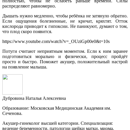
полностью, чтобы не ослабеть раньше времени. Силы
распределяют равномерно.
Дышать нужно медленно, чтобы ребёнка не затянуло обратно.
Если ощущения болезненные, не кричат, кряхтят. Отток
кислорода приводит к гипоксии. Не паникуют, думают о том,
что плод скоро появится.
https://www.youtube.com/watch?v=_OUziGp00e0&t=10s
Потуги считают неприятным моментом. Если к ним заранее
подготовиться морально и физически, процесс пройдёт
просто и быстро. Поможет акушер, положительный настрой
на появление малыша.
Дубровина Наталья Алексеевна
Образование: Московская Медицинская Академия им.
Сеченова.
Акушер-гинеколог высшей категории. Специализация:
ведение беременности, патологии шейки матки, миома,