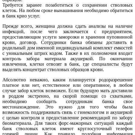
Требуется заранее позаботиться о сохранении стволовых
клеток. На любом сроке вынашивания необходимо обратиться
в банк крио услуг.
Прежде всего, женщина должна сдать анализы на наличие
инфекций, после чего заключается с предприятием,
предоставляющим услуги заморозки и хранения пуповинной
крови, договор. Сотрудники банка обязаны доставить в
родильный дом именной индивидуальный комплект емкостей
с уникальным штрих кодом. Также в их полномочия входит
контроль забора материала акушеркой. По окончании
извлечения, клетки отвозят в банк, где специалисты будут
выделять концентрат стволовых образцов крови.
Абсолютно неважно, каким планируется родоразрешение
платное или нет, естественное или оперативное, в любом
случае забор клеток возможен. Если будущую мать доставили
в роддом экстренно, на скорой помощи со схватками,
необходимо сообщить сотрудникам банка свое
местонахождение. Это нужно для того чтобы была
возможность поддерживать связь с гинекологом и акушеркой
с целью контроля и предоставление рекомендаций по забору
биоматериала. Для таких форс-мажорных ситуаций каждый
банк стволовых клеток имеют круглосуточный телефон
горячей линии. Как правило, подобная информация