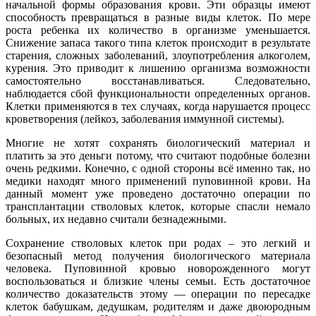
начальной формы образования крови. Эти образцы имеют
способность превращаться в разные виды клеток. По мере
роста ребенка их количество в организме уменьшается.
Снижение запаса такого типа клеток происходит в результате
старения, сложных заболеваний, злоупотребления алкоголем,
курения. Это приводит к лишению организма возможности
самостоятельно восстанавливаться. Следовательно,
наблюдается сбой функциональности определенных органов.
Клетки применяются в тех случаях, когда нарушается процесс
кроветворения (лейкоз, заболевания иммунной системы).
Многие не хотят сохранять биологический материал и
платить за это деньги потому, что считают подобные болезни
очень редкими. Конечно, с одной стороны всё именно так, но
медики находят много применений пуповинной крови. На
данный момент уже проведено достаточно операции по
трансплантации стволовых клеток, которые спасли немало
больных, их недавно считали безнадежными.
Сохранение стволовых клеток при родах – это легкий и
безопасный метод получения биологического материала
человека. Пуповинной кровью новорожденного могут
воспользоваться и близкие члены семьи. Есть достаточное
количество доказательств этому — операции по пересадке
клеток бабушкам, дедушкам, родителям и даже двоюродным