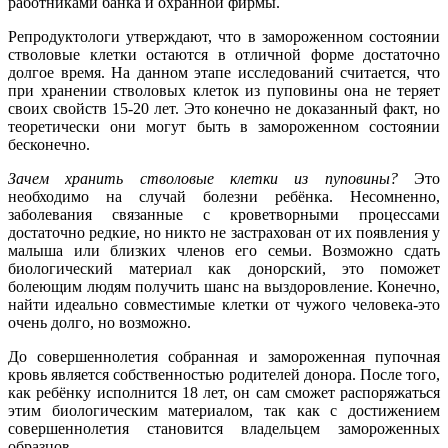
работниками банка и охранной фирмы.
Репродуктологи утверждают, что в замороженном состоянии
стволовые клетки остаются в отличной форме достаточно
долгое время. На данном этапе исследований считается, что
при хранении стволовых клеток из пуповины она не теряет
своих свойств 15-20 лет. Это конечно не доказанный факт, но
теоретически они могут быть в замороженном состоянии
бесконечно.
Зачем хранить стволовые клетки из пуповины?
Это
необходимо на случай болезни ребёнка. Несомненно,
заболевания связанные с кроветворными процессами
достаточно редкие, но никто не застрахован от их появления у
малыша или близких членов его семьи. Возможно сдать
биологический материал как донорский, это поможет
болеющим людям получить шанс на выздоровление. Конечно,
найти идеально совместимые клетки от чужого человека-это
очень долго, но возможно.
До совершеннолетия собранная и замороженная пупочная
кровь является собственностью родителей донора. После того,
как ребёнку исполнится 18 лет, он сам сможет распоряжаться
этим биологическим материалом, так как с достижением
совершеннолетия становится владельцем замороженных
образцов.