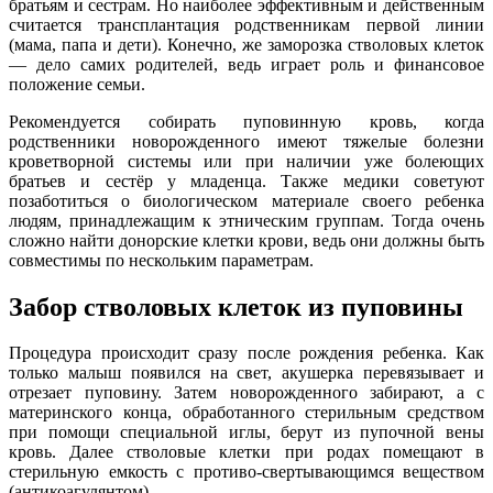
братьям и сестрам. Но наиболее эффективным и действенным
считается трансплантация родственникам первой линии
(мама, папа и дети). Конечно, же заморозка стволовых клеток
— дело самих родителей, ведь играет роль и финансовое
положение семьи.
Рекомендуется собирать пуповинную кровь, когда
родственники новорожденного имеют тяжелые болезни
кроветворной системы или при наличии уже болеющих
братьев и сестёр у младенца. Также медики советуют
позаботиться о биологическом материале своего ребенка
людям, принадлежащим к этническим группам. Тогда очень
сложно найти донорские клетки крови, ведь они должны быть
совместимы по нескольким параметрам.
Забор стволовых клеток из пуповины
Процедура происходит сразу после рождения ребенка. Как
только малыш появился на свет, акушерка перевязывает и
отрезает пуповину. Затем новорожденного забирают, а с
материнского конца, обработанного стерильным средством
при помощи специальной иглы, берут из пупочной вены
кровь. Далее стволовые клетки при родах помещают в
стерильную емкость с противо-свертывающимся веществом
(антикоагулянтом).