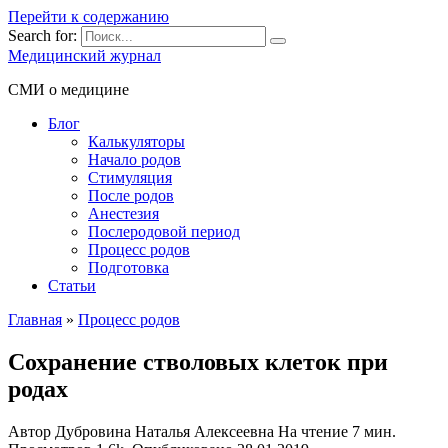
Перейти к содержанию
Search for:
Медицинский журнал
СМИ о медицине
Блог
Калькуляторы
Начало родов
Стимуляция
После родов
Анестезия
Послеродовой период
Процесс родов
Подготовка
Статьи
Главная
»
Процесс родов
Cохранение стволовых клеток при
родах
Автор
Дубровина Наталья Алексеевна
На чтение
7 мин.