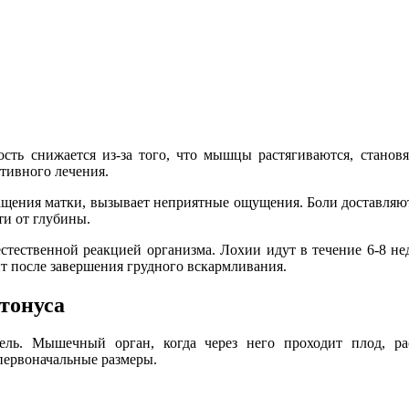
ность снижается из-за того, что мышцы растягиваются, стано
тивного лечения.
ращения матки, вызывает неприятные ощущения. Боли доставля
ти от глубины.
тественной реакцией организма. Лохии идут в течение 6-8 неде
 после завершения грудного вскармливания.
тонуса
ь. Мышечный орган, когда через него проходит плод, раст
 первоначальные размеры.