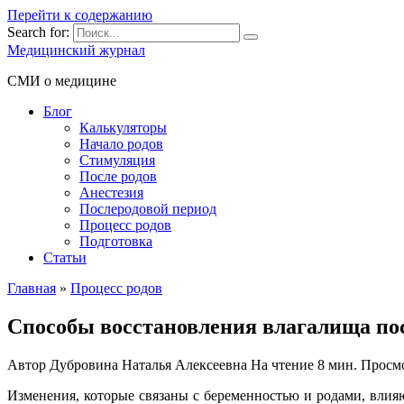
Перейти к содержанию
Search for:
Медицинский журнал
СМИ о медицине
Блог
Калькуляторы
Начало родов
Стимуляция
После родов
Анестезия
Послеродовой период
Процесс родов
Подготовка
Статьи
Главная
»
Процесс родов
Способы восстановления влагалища пос
Автор
Дубровина Наталья Алексеевна
На чтение
8 мин.
Просм
Изменения, которые связаны с беременностью и родами, влия