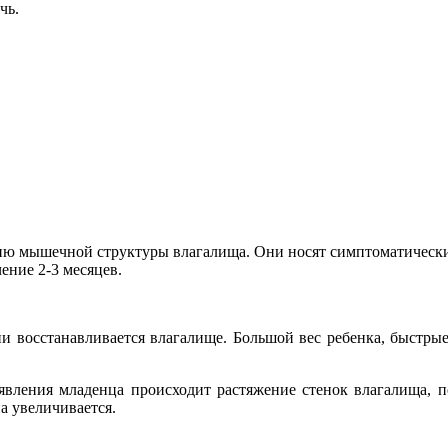
чь.
ию мышечной структуры влагалища. Они носят симптоматически
ение 2-3 месяцев.
ени восстанавливается влагалище. Большой вес ребенка, быстры
вления младенца происходит растяжение стенок влагалища, п
на увеличивается.