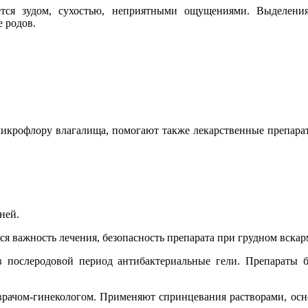
тся зудом, сухостью, неприятными ощущениями. Выделения
 родов.
икрофлору влагалища, помогают также лекарственные препараты
ней.
тся важность лечения, безопасность препарата при грудном вска
 послеродовой период антибактериальные гели. Препараты 
 врачом-гинекологом. Применяют спринцевания растворами, о