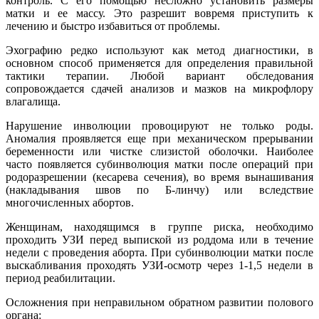
контроль. С его помощью несложно установить размеры
матки и ее массу. Это разрешит вовремя приступить к
лечению и быстро избавиться от проблемы.
Эхографию редко используют как метод диагностики, в
основном способ применяется для определения правильной
тактики терапии. Любой вариант обследования
сопровождается сдачей анализов и мазков на микрофлору
влагалища.
Нарушение инволюции провоцируют не только роды.
Аномалия проявляется еще при механическом прерывании
беременности или чистке слизистой оболочки. Наиболее
часто появляется субинволюция матки после операций при
родоразрешении (кесарева сечения), во время вынашивания
(накладывания швов по Б-линчу) или вследствие
многочисленных абортов.
Женщинам, находящимся в группе риска, необходимо
проходить УЗИ перед выпиской из роддома или в течение
недели с проведения аборта. При субинволюции матки после
выскабливания проходять УЗИ-осмотр через 1-1,5 недели в
период реабилитации.
Осложнения при неправильном обратном развитии полового
органа: