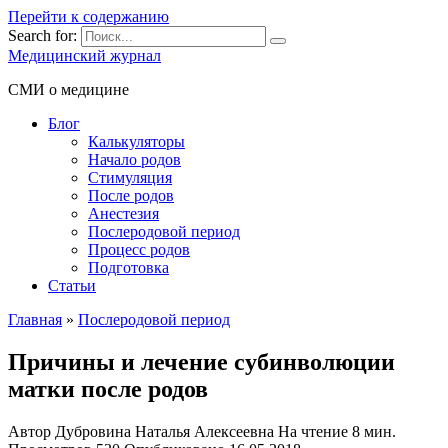
Перейти к содержанию
Search for:
Медицинский журнал
СМИ о медицине
Блог
Калькуляторы
Начало родов
Стимуляция
После родов
Анестезия
Послеродовой период
Процесс родов
Подготовка
Статьи
Главная
»
Послеродовой период
Причины и лечение субинволюции
матки после родов
Автор
Дубровина Наталья Алексеевна
На чтение
8 мин.