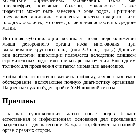
вследствие определенных заболеваний, таких как
пиелонефрит, кровяные болезни, малокровие. Также
инфекция может быть занесена в ходе родов. Причиной
проявления аномалии становятся остатки плаценты или
плодных оболочек, которые долгое время остаются в средине
матки.
Истинная субинволюция возникает после перерастяжения
мышц детородного органа из-за многоводия, при
вынашивании крупного плода (или 2-3плода сразу). Данный
вид патологии инволюции появляется вследствие слишком
стремительных родов или при кесаревом сечении. Еще одним
толчком для проявления считается миома или аденомиоз.
Чтобы абсолютно точно выявить проблему, акушер назначает
обследование, включающее полную диагностику организма.
Пациентке нужно будет пройти УЗИ половой системы.
Причины
Так как субинволюция матки после родов бывает
естественная и инфекционная, основания для проявления
разделены на две категории. Каждая воздействует на половой
орган с разных сторон.