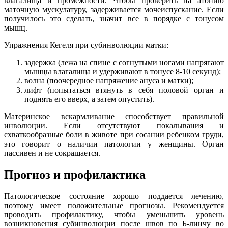
влагалища и промежности. Чтобы проверить на атонию
маточную мускулатуру, задерживается мочеиспускание. Если
получилось это сделать, значит все в порядке с тонусом
мышц.
Упражнения Кегеля при субинволюции матки:
задержка (лежа на спине с согнутыми ногами напрягают
мышцы влагалища и удерживают в тонусе 8-10 секунд);
волна (поочередное напряжение ануса и матки);
лифт (попытаться втянуть в себя половой орган и
поднять его вверх, а затем опустить).
Материнское вскармливание способствует правильной
инволюции. Если отсутствуют покалывания и
схваткообразные боли в животе при сосании ребенком груди,
это говорит о наличии патологии у женщины. Орган
пассивен и не сокращается.
Прогноз и профилактика
Патологическое состояние хорошо поддается лечению,
поэтому имеет положительные прогнозы. Рекомендуется
проводить профилактику, чтобы уменьшить уровень
возникновения субинволюции после швов по Б-линчу во