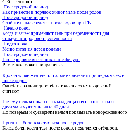
Сейчас читают:
Послеродовой период
Как привести в порядок живот маме после родов
Послеродовой период
Слабительные средства после родов при ГВ
Начало родов
Когда и зачем применяют гель при беременности для
стимуляции родовой деятельности
Подготовка
Меню питания перед родами
Послеродовой период
Послеродовое восстановление фигуры
Вам также может понравиться
Кровянистые желтые или алые выделения при первом сексе
после родов
Одной из разновидностей патологических выделений
считают
Почему нельзя показывать младенца и его фотографию
друзьям и чужим первые 40 дней
По поверьям и суевериям нельзя показывать новорожденного
Причины боли в костях таза после родов
Когда болят кости таза после родов, появляется отёчность